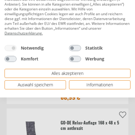
Anbieter). Sie können in alle Kategorien einwilligen („Alles akzeptieren“)
oder die Kategorien einzeln auswählen. Mit Hilfe von
GO-DE Hochlehner-Auflage 118 cm x
einwilligungspflichtigen Cookies legen wir auch Profile an und reichern
diese ggf. mit Informationen der Dienstleister, deren Datenverarbeitung
48 cm x 5 cm, grau, anthrazit
zum Teil außerhalb der EU/ des EWR stattfindet, an. Weitere Informationen
erhalten Sie über den Button „Informationen“ und unserer
Datenschutzerklärung
.
17,99 €
Notwendig
Statistik
Komfort
Werbung
GO-DE Loungekissen-Set für
Alles akzeptieren
Paletten 120 x 80 x 15 cm, grau,
anthrazit
Auswahl speichern
Informationen
68,99 €
GO-DE Relax-Auflage 168 x 48 x 5
cm anthrazit