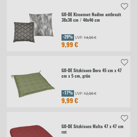
GO-DE Kissenset Nadine anthrazit
38x38 cm / 40x40 cm
UVP:
14,00 €
-29%
9,99 €
GO-DE Sitzkissen Dora 45 cm x 47
cm x 5 cm, grün
UVP:
12,00 €
-17%
9,99 €
GO-DE Sitzkissen Malta 47 x 47 cm
rot