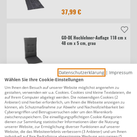
37,99 €
GO-DE Hochlehner-Auflage 118 cm x
48 cm x 5 cm, grau
17,49 €
Datenschutzerklärung
|
Impressum
Wählen Sie Ihre Cookie-Einstellungen
Um Ihnen den Besuch auf unserer Website möglichst angenehm zu
gestalten, verwenden wir u.a. Cookies. Cookies sind kleine Textdateien, die
GO-DE Mittellehner-Auflage 108 cm
auf Ihrem Computer abgelegt werden. Die notwendigen Cookies (2
x 50 cm x 7 cm, grün
Anbieter) sind hierbei erforderlich, um Ihnen die Webseite anzeigen zu
können, als Schutzmaßnahme zur Abwehr und Nachvollziehbarkeit bei
Cyberangriffen und Betrugsversuchen oder um den Warenkorb
zwischenzuspeichern. Die einwilligungspflichtigen Cookie-Kategorien
dienen zur Sammlung statistischer Informationen über die Nutzung
29,99 €
unserer Website, zur Ermöglichung diverser Funktionen auf unserer
Website, die das Websiteerlebnis verbessern (3 Anbieter) und um Ihnen
individuell auf Ihre Bedürfnisse abgestimmte Werbung anzuzeigen (5