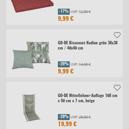
UVP:
12,00 €
-17%
9,99 €
GO-DE Kissenset Nadine grün 38x38
cm / 40x40 cm
UVP:
14,00 €
-29%
9,99 €
GO-DE Mittellehner-Auflage 108 cm
x 50 cm x 7 cm, beige
UVP:
28,00 €
-29%
19,99 €