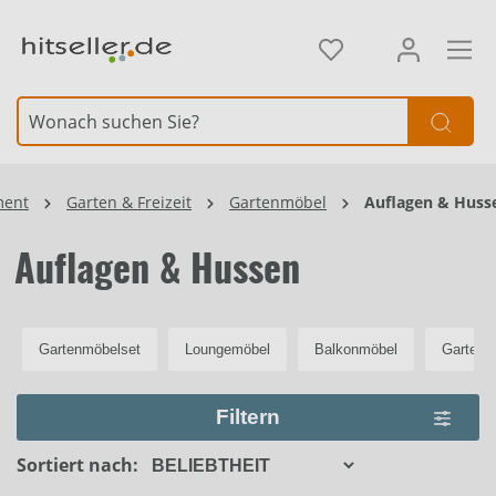
alt springen
Element überspringen
ment
Garten & Freizeit
Gartenmöbel
Auflagen & Huss
Auflagen & Hussen
Gartenmöbelset
Loungemöbel
Balkonmöbel
Gartenb
Filtern
Sortiert nach: