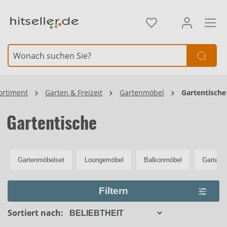
alt springen
Element überspringen
ortiment
Garten & Freizeit
Gartenmöbel
Gartentische
Gartentische
Gartenmöbelset
Loungemöbel
Balkonmöbel
Gartenb
Filtern
Sortiert nach: