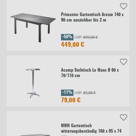
Primaster Gartentisch Arezzo 140 x
90 cm ausziehbar bis 2 m
UVP:
899,00 €
-50%
449,00 €
Acamp Stehtisch Le Mans Ø 60 x
70/110 cm
UVP:
89,00 €
-11%
79,00 €
MWH Gartentisch
witterungsbeständig 160 x 95 x 74