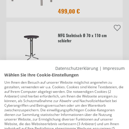
499,00 €
MFG Stehtisch Ø 70 x 110 cm
schiefer
79,00 €
Datenschutzerklärung
|
Impressum
Wählen Sie Ihre Cookie-Einstellungen
Um Ihnen den Besuch auf unserer Website möglichst angenehm zu
gestalten, verwenden wir u.a. Cookies. Cookies sind kleine Textdateien, die
Grandsoleil Gartentisch wetterfest
auf Ihrem Computer abgelegt werden. Die notwendigen Cookies (2
Metall Brunch 80 × 80 cm schwarz
Anbieter) sind hierbei erforderlich, um Ihnen die Webseite anzeigen zu
können, als Schutzmaßnahme zur Abwehr und Nachvollziehbarkeit bei
Cyberangriffen und Betrugsversuchen oder um den Warenkorb
zwischenzuspeichern. Die einwilligungspflichtigen Cookie-Kategorien
dienen zur Sammlung statistischer Informationen über die Nutzung
199,00 €
unserer Website, zur Ermöglichung diverser Funktionen auf unserer
Website, die das Websiteerlebnis verbessern (3 Anbieter) und um Ihnen
individuell auf Ihre Bedürfnisse abgestimmte Werbung anzuzeigen (5