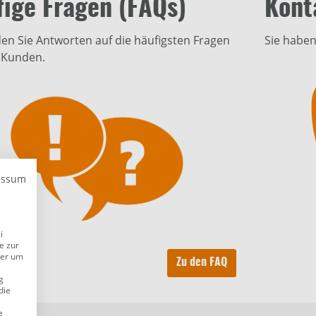
ige Fragen (FAQs)
Kont
den Sie Antworten auf die häufigsten Fragen
Sie haben
 Kunden.
essum
i
e zur
der um
Zu den FAQ
g
die
e