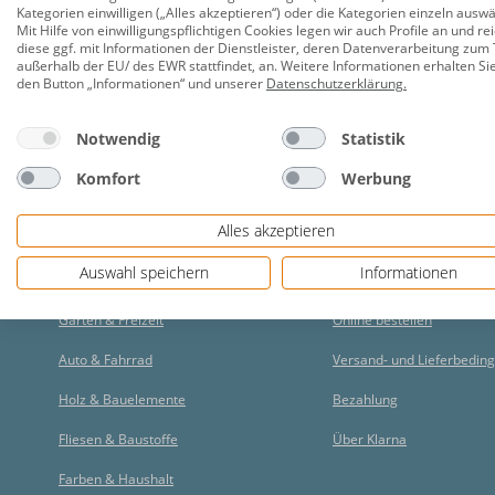
Kategorien einwilligen („Alles akzeptieren“) oder die Kategorien einzeln ausw
Mit Hilfe von einwilligungspflichtigen Cookies legen wir auch Profile an und re
diese ggf. mit Informationen der Dienstleister, deren Datenverarbeitung zum 
außerhalb der EU/ des EWR stattfindet, an. Weitere Informationen erhalten Si
den Button „Informationen“ und unserer
Datenschutzerklärung
.
Notwendig
Statistik
Komfort
Werbung
Alles akzeptieren
Auswahl speichern
Informationen
Unser Sortiment
Onlineshop
Garten & Freizeit
Online bestellen
Auto & Fahrrad
Versand- und Lieferbedin
Holz & Bauelemente
Bezahlung
Fliesen & Baustoffe
Über Klarna
Farben & Haushalt