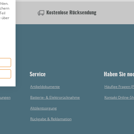
ählen.
ichern
Teil
Kostenlose Rücksendung
e über
Service
Haben Sie no
Artikeldokumente
Häufige Fragen (
gungen
Batterie- & Elektrorücknahme
Kontakt Online-S
Altölentsorgung
Rückgabe & Reklamation