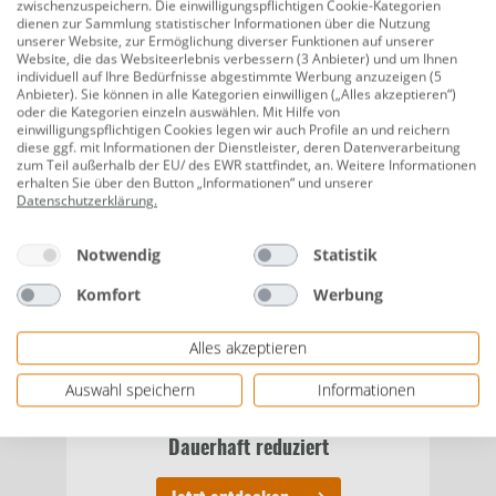
zwischenzuspeichern. Die einwilligungspflichtigen Cookie-Kategorien
Sortiment
dienen zur Sammlung statistischer Informationen über die Nutzung
Lampen und Elektro
unserer Website, zur Ermöglichung diverser Funktionen auf unserer
Website, die das Websiteerlebnis verbessern (3 Anbieter) und um Ihnen
individuell auf Ihre Bedürfnisse abgestimmte Werbung anzuzeigen (5
Anbieter). Sie können in alle Kategorien einwilligen („Alles akzeptieren“)
oder die Kategorien einzeln auswählen. Mit Hilfe von
einwilligungspflichtigen Cookies legen wir auch Profile an und reichern
diese ggf. mit Informationen der Dienstleister, deren Datenverarbeitung
zum Teil außerhalb der EU/ des EWR stattfindet, an. Weitere Informationen
Sortiment
erhalten Sie über den Button „Informationen“ und unserer
Wellness und Gesundheit
Datenschutzerklärung
.
Notwendig
Statistik
Komfort
Werbung
Alles akzeptieren
B-Ware
Auswahl speichern
Informationen
Dauerhaft reduziert