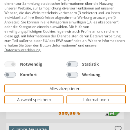
899,00 €
dienen zur Sammlung statistischer Informationen über die Nutzung
unserer Website, zur Ermöglichung diverser Funktionen auf unserer
Website, die das Websiteerlebnis verbessern (3 Anbieter) und um Ihnen
individuell auf Ihre Bedürfnisse abgestimmte Werbung anzuzeigen (5
Anbieter). Sie können in alle Kategorien einwilligen („Alles akzeptieren“)
Grohe Wand WC spülrandlos Start
oder die Kategorien einzeln auswählen. Mit Hilfe von
Round Tiefspüler alpinweiß inkl. WC-
einwilligungspflichtigen Cookies legen wir auch Profile an und reichern
diese ggf. mit Informationen der Dienstleister, deren Datenverarbeitung
Sitz
zum Teil außerhalb der EU/ des EWR stattfindet, an. Weitere Informationen
erhalten Sie über den Button „Informationen“ und unserer
Datenschutzerklärung
.
299,00 €
Notwendig
Statistik
Komfort
Werbung
Accente Kaminofen Tifano Stahl
grau 6,5 kW
Alles akzeptieren
Produktdatenblatt
Auswahl speichern
Informationen
999,00 €
7 Jahre Garantie