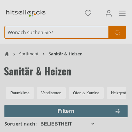
alt springen
Element überspringen
Sortiment
Sanitär & Heizen
Sanitär & Heizen
Raumklima
Ventilatoren
Öfen & Kamine
Heizgeräte
Filtern
Sortiert nach: