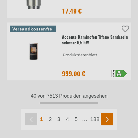
17,49 €
Versandkostenfrei
Accente Kaminofen Tifano Sandstein
schwarz 6,5 kW
Produktdatenblatt
999,00 €
40 von 7513 Produkten angesehen
1
2
3
4
5
…
188