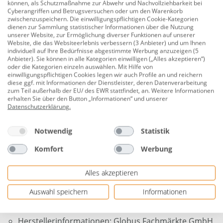
können, als Schutzmaßnahme zur Abwehr und Nachvollziehbarkeit bei
Höhe Duschsäule: 70 cm
Cyberangriffen und Betrugsversuchen oder um den Warenkorb
zwischenzuspeichern. Die einwilligungspflichtigen Cookie-Kategorien
Maße Kopfbrause: 22,5 cm (Ø)
dienen zur Sammlung statistischer Informationen über die Nutzung
unserer Website, zur Ermöglichung diverser Funktionen auf unserer
Website, die das Websiteerlebnis verbessern (3 Anbieter) und um Ihnen
Maße Handbrause: 26 x 12 cm (H x Ø)
individuell auf Ihre Bedürfnisse abgestimmte Werbung anzuzeigen (5
Anbieter). Sie können in alle Kategorien einwilligen („Alles akzeptieren“)
Lochabstand Befestigung: ca. 63 cm
oder die Kategorien einzeln auswählen. Mit Hilfe von
einwilligungspflichtigen Cookies legen wir auch Profile an und reichern
3 Strahlarten (Softstrahl, Sprühstrahl, Sprüh- und
diese ggf. mit Informationen der Dienstleister, deren Datenverarbeitung
Softstrahl)
zum Teil außerhalb der EU/ des EWR stattfindet, an. Weitere Informationen
erhalten Sie über den Button „Informationen“ und unserer
Strahlarten einstellbar durch Knopfdruck
Datenschutzerklärung
.
Duschstangenform: rund
Notwendig
Statistik
Material: Kunststoff
Komfort
Werbung
Farbe: chrom / weiße Strahlplatte
Alles akzeptieren
Maße Brauseschlauch: 175 cm (L)
Lieferumfang: Duschsäule, Handbrause,
Auswahl speichern
Informationen
Kopfbrause, Schlauch, Befestigungsmaterial
Herstellerinformationen: Globus Fachmärkte GmbH