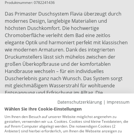
Produktnummer:
0782241436
Das Primaster Duschsystem Flavia überzeugt durch
modernes Design, langlebige Materialien und
höchsten Duschkomfort. Die hochwertige
Chromoberfläche verleiht dem Bad eine zeitlos
elegante Optik und harmoniert perfekt mit klassischen
wie modernen Armaturen. Dank des integrierten
Druckumstellers lässt sich mühelos zwischen der
großen Überkopfbrause und der komfortablen
Handbrause wechseln – für ein individuelles
Duscherlebnis ganz nach Wunsch. Das System sorgt
mit gleichmäßigem Wasserstrahl für wohltuende
Entspannung und Erfrischung im Alltag. Die
höhenverstellbare Brausestange und der flexible
Datenschutzerklärung
|
Impressum
Duschschlauch ermöglichen eine einfache Anpassung
Wählen Sie Ihre Cookie-Einstellungen
an unterschiedliche Bedürfnisse und
Um Ihnen den Besuch auf unserer Website möglichst angenehm zu
Duschsituationen. Hochwertige Materialien sorgt
gestalten, verwenden wir u.a. Cookies. Cookies sind kleine Textdateien, die
auf Ihrem Computer abgelegt werden. Die notwendigen Cookies (2
Langlebigkeit und einfache Reinigung.
Anbieter) sind hierbei erforderlich, um Ihnen die Webseite anzeigen zu