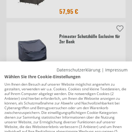
57,95 €
Primaster Schutzhülle Exclusive für
2er Bank
32,99 €
Datenschutzerklärung
|
Impressum
Wählen Sie Ihre Cookie-Einstellungen
Um Ihnen den Besuch auf unserer Website möglichst angenehm zu
gestalten, verwenden wir u.a. Cookies. Cookies sind kleine Textdateien, die
Winza Outdoor Covers Premium
auf Ihrem Computer abgelegt werden. Die notwendigen Cookies (2
Schutzhülle Loungeset Maße
Anbieter) sind hierbei erforderlich, um Ihnen die Webseite anzeigen zu
300x300x75 cm Material PP MFY
können, als Schutzmaßnahme zur Abwehr und Nachvollziehbarkeit bei
Cyberangriffen und Betrugsversuchen oder um den Warenkorb
zwischenzuspeichern. Die einwilligungspflichtigen Cookie-Kategorien
dienen zur Sammlung statistischer Informationen über die Nutzung
79,99 €
unserer Website, zur Ermöglichung diverser Funktionen auf unserer
Website, die das Websiteerlebnis verbessern (3 Anbieter) und um Ihnen
individuell auf Ihre Bedürfnisse abgestimmte Werbung anzuzeigen (5