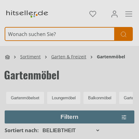
alt springen
Element überspringen
Sortiment
Garten & Freizeit
Gartenmöbel
Gartenmöbel
Gartenmöbelset
Loungemöbel
Balkonmöbel
Gartenb
Filtern
Sortiert nach: