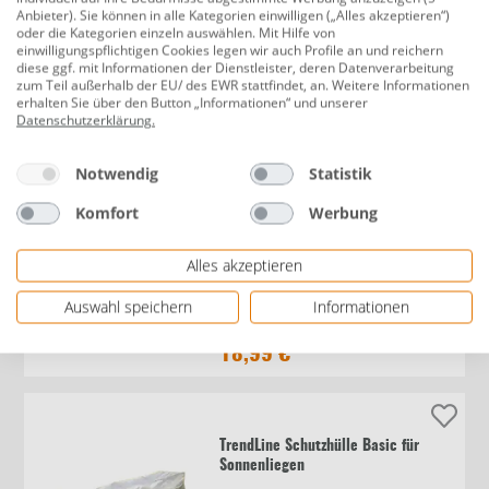
Anbieter). Sie können in alle Kategorien einwilligen („Alles akzeptieren“)
oder die Kategorien einzeln auswählen. Mit Hilfe von
Primaster Schutzhülle Exclusive für
einwilligungspflichtigen Cookies legen wir auch Profile an und reichern
diese ggf. mit Informationen der Dienstleister, deren Datenverarbeitung
3er Bank UV-beständig, verstärkt
zum Teil außerhalb der EU/ des EWR stattfindet, an. Weitere Informationen
erhalten Sie über den Button „Informationen“ und unserer
Datenschutzerklärung
.
39,99 €
Notwendig
Statistik
Komfort
Werbung
TrendLine Schutzhülle Exclusive für
Alles akzeptieren
Strandkörbe
Auswahl speichern
Informationen
18,99 €
TrendLine Schutzhülle Basic für
Sonnenliegen