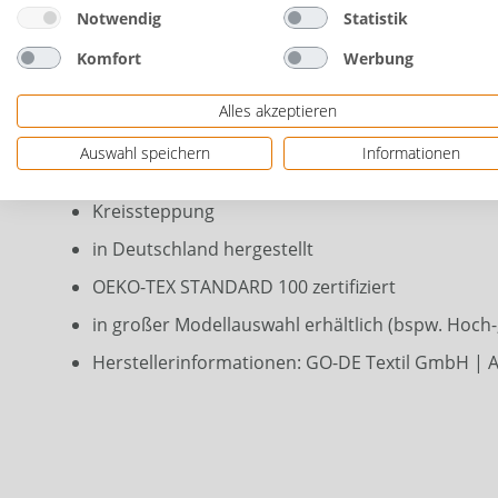
Notwendig
Statistik
Dessin des Sitzkissens rundet Ihren Außenbereich st
starten Sie komfortabel in die Gartensaison. Komf
Komfort
Werbung
Maße: 60 x 60 x 12 cm
Alles akzeptieren
Farbe/Dessin: Palmy grau
Auswahl speichern
Informationen
Material: 70% Baumwolle/30% Polyester
Kreissteppung
in Deutschland hergestellt
OEKO-TEX STANDARD 100 zertifiziert
in großer Modellauswahl erhältlich (bspw. Hoch-, 
Herstellerinformationen: GO-DE Textil GmbH | A