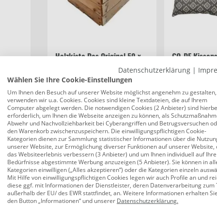
Holzkiste Das Original 50 x
GO-DE Kissens
40 x 30 cm, unbehandelt
anthrazit 38x
Datenschutzerklärung
|
Impr
cm
Wählen Sie Ihre Cookie-Einstellungen
Um Ihnen den Besuch auf unserer Website möglichst angenehm zu gestalten,
UVP:
14,00 €
verwenden wir u.a. Cookies. Cookies sind kleine Textdateien, die auf Ihrem
10,49 €
9,99 €
Computer abgelegt werden. Die notwendigen Cookies (2 Anbieter) sind hierbe
erforderlich, um Ihnen die Webseite anzeigen zu können, als Schutzmaßnahm
Abwehr und Nachvollziehbarkeit bei Cyberangriffen und Betrugsversuchen o
den Warenkorb zwischenzuspeichern. Die einwilligungspflichtigen Cookie-
Kategorien dienen zur Sammlung statistischer Informationen über die Nutzun
Beschreibung
Bewertungen
unserer Website, zur Ermöglichung diverser Funktionen auf unserer Website, 
das Websiteerlebnis verbessern (3 Anbieter) und um Ihnen individuell auf Ihre
Bedürfnisse abgestimmte Werbung anzuzeigen (5 Anbieter). Sie können in all
Kategorien einwilligen („Alles akzeptieren“) oder die Kategorien einzeln ausw
Mit Hilfe von einwilligungspflichtigen Cookies legen wir auch Profile an und re
GO-DE Bodenkissen 60 cm x 60 cm x 1
diese ggf. mit Informationen der Dienstleister, deren Datenverarbeitung zum 
außerhalb der EU/ des EWR stattfindet, an. Weitere Informationen erhalten Si
Produktnummer:
0691301939
den Button „Informationen“ und unserer
Datenschutzerklärung
.
Dieses Bodenkissen des deutschen Herstellers GO