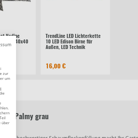
et Nadine
TrendLine LED Lichterkette
38 cm / 40x40
10 LED Edison Birne für
essum
Außen, LED Technik
16,00 €
i
e zur
der um
g
die
e
ählen.
ichern
2 cm Palmy grau
Teil
e über
-DE mit hochwertiger Schaumflockenfüllung macht Ihr Ga