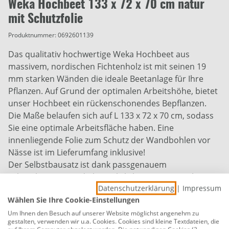
Weka Hochbeet 133 x 72 x 70 cm natur
mit Schutzfolie
Produktnummer:
0692601139
Das qualitativ hochwertige Weka Hochbeet aus
massivem, nordischen Fichtenholz ist mit seinen 19
mm starken Wänden die ideale Beetanlage für Ihre
Pflanzen. Auf Grund der optimalen Arbeitshöhe, bietet
unser Hochbeet ein rückenschonendes Bepflanzen.
Die Maße belaufen sich auf L 133 x 72 x 70 cm, sodass
Sie eine optimale Arbeitsfläche haben. Eine
innenliegende Folie zum Schutz der Wandbohlen vor
Nässe ist im Lieferumfang inklusive!
Der Selbstbausatz ist dank passgenauem
Schraubsystem und übersichtlicher Montageanleitung
Datenschutzerklärung
|
Impressum
einfach aufzubauen.
Wählen Sie Ihre Cookie-Einstellungen
Breite: 133 cm
Um Ihnen den Besuch auf unserer Website möglichst angenehm zu
gestalten, verwenden wir u.a. Cookies. Cookies sind kleine Textdateien, die
Tiefe: 72 cm