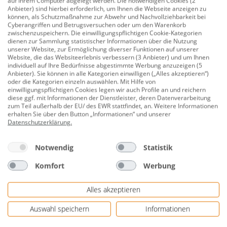
auf Ihrem Computer abgelegt werden. Die notwendigen Cookies (2
Anbieter) sind hierbei erforderlich, um Ihnen die Webseite anzeigen zu
Höhe: 70 cm
können, als Schutzmaßnahme zur Abwehr und Nachvollziehbarkeit bei
Cyberangriffen und Betrugsversuchen oder um den Warenkorb
Material: Holz
zwischenzuspeichern. Die einwilligungspflichtigen Cookie-Kategorien
dienen zur Sammlung statistischer Informationen über die Nutzung
Materialspezifizierung: Fichte
unserer Website, zur Ermöglichung diverser Funktionen auf unserer
Website, die das Websiteerlebnis verbessern (3 Anbieter) und um Ihnen
individuell auf Ihre Bedürfnisse abgestimmte Werbung anzuzeigen (5
Farbton: natur
Anbieter). Sie können in alle Kategorien einwilligen („Alles akzeptieren“)
oder die Kategorien einzeln auswählen. Mit Hilfe von
Oberfläche: unbehandelt
einwilligungspflichtigen Cookies legen wir auch Profile an und reichern
diese ggf. mit Informationen der Dienstleister, deren Datenverarbeitung
Wandstärke: 19 mm
zum Teil außerhalb der EU/ des EWR stattfindet, an. Weitere Informationen
erhalten Sie über den Button „Informationen“ und unserer
Beetfläche: 0,51 m²
Datenschutzerklärung
.
Gewicht: 30 kg
Notwendig
Statistik
Lieferumfang: innenliegende Folie zum Schutz gegen
Feuchtigkeit
Komfort
Werbung
Weitere Eigenschaften: breiter Randabschluss als
Alles akzeptieren
Ablagefläche
Auswahl speichern
Informationen
Herstellerinformationen: WEKA Holzbau GmbH |
Johannesstraße 16 | 17034 Neubrandenburg,