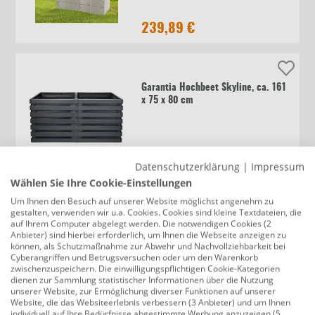
239,89 €
Garantia Hochbeet Skyline, ca. 161
x 75 x 80 cm
137,00 €
Datenschutzerklärung
|
Impressum
Wählen Sie Ihre Cookie-Einstellungen
Um Ihnen den Besuch auf unserer Website möglichst angenehm zu
gestalten, verwenden wir u.a. Cookies. Cookies sind kleine Textdateien, die
Juwel Hochbeet Timber 130 x 60 cm
auf Ihrem Computer abgelegt werden. Die notwendigen Cookies (2
inkl. Bewässerung & Saatmatte
Anbieter) sind hierbei erforderlich, um Ihnen die Webseite anzeigen zu
können, als Schutzmaßnahme zur Abwehr und Nachvollziehbarkeit bei
Cyberangriffen und Betrugsversuchen oder um den Warenkorb
zwischenzuspeichern. Die einwilligungspflichtigen Cookie-Kategorien
dienen zur Sammlung statistischer Informationen über die Nutzung
169,90 €
unserer Website, zur Ermöglichung diverser Funktionen auf unserer
Website, die das Websiteerlebnis verbessern (3 Anbieter) und um Ihnen
individuell auf Ihre Bedürfnisse abgestimmte Werbung anzuzeigen (5