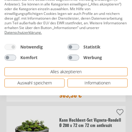
Anbieter). Sie können in alle Kategorien einwilligen („Alles akzeptieren“)
oder die Kategorien einzeln auswählen. Mit Hilfe von
Primaster Bio Tomaten- &
einwilligungspflichtigen Cookies legen wir auch Profile an und reichern
diese ggf. mit Informationen der Dienstleister, deren Datenverarbeitung
Gemüseerde 40 L torffrei
zum Teil außerhalb der EU/ des EWR stattfindet, an. Weitere Informationen
erhalten Sie über den Button „Informationen“ und unserer
Datenschutzerklärung
.
9,99 €
0,25 €/l
Notwendig
Statistik
Komfort
Werbung
Kann Hochbeet-Set Vigneto-Rondell
Alles akzeptieren
Ø 200 x 72 cm sandsteingelb
Auswahl speichern
Informationen
963,36 €
Kann Hochbeet-Set Vigneto-Rondell
Ø 200 x 72 cm 72 cm anthrazit