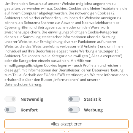
Um Ihnen den Besuch auf unserer Website möglichst angenehm zu
Set Alvida Aluminium/Holz
Set Alvida Aluminium/Hol
gestalten, verwenden wir u.a. Cookies. Cookies sind kleine Textdateien, die
inkl. Kissen 4-tlg.
inkl. Kissen 5-tlg.
auf Ihrem Computer abgelegt werden. Die notwendigen Cookies (2
Anbieter) sind hierbei erforderlich, um Ihnen die Webseite anzeigen zu
UVP:
2.996,00 €
UVP:
3.995,00 €
können, als Schutzmaßnahme zur Abwehr und Nachvollziehbarkeit bei
Cyberangriffen und Betrugsversuchen oder um den Warenkorb
2.179,00 €
2.899,00 €
zwischenzuspeichern. Die einwilligungspflichtigen Cookie-Kategorien
dienen zur Sammlung statistischer Informationen über die Nutzung
unserer Website, zur Ermöglichung diverser Funktionen auf unserer
Beschreibung
Website, die das Websiteerlebnis verbessern (3 Anbieter) und um Ihnen
individuell auf Ihre Bedürfnisse abgestimmte Werbung anzuzeigen (5
Anbieter). Sie können in alle Kategorien einwilligen („Alles akzeptieren“)
Siena Garden Gartenmöbel-Set Alvida
oder die Kategorien einzeln auswählen. Mit Hilfe von
Aluminium/Holz inkl. Kissen 5-tlg.
einwilligungspflichtigen Cookies legen wir auch Profile an und reichern
diese ggf. mit Informationen der Dienstleister, deren Datenverarbeitung
zum Teil außerhalb der EU/ des EWR stattfindet, an. Weitere Informationen
Produktnummer:
0691153442
erhalten Sie über den Button „Informationen“ und unserer
Datenschutzerklärung
.
Mit dem Loungeset Alvida schaffen Sie einen stilvollen
Platz zum Entspannen und Abschalten. Das 5-teilige
Notwendig
Statistik
Set bietet flexible Stellmöglichkeiten – inklusive
bequemer Kissen. Set bestehend aus: 2x Bank: 80 x 172
Komfort
Werbung
x 70 cm 1x Modul Ecke: 80 x 80 x 70 cm 1x Recamiere:
102 x 177,5 x 84 cm Genießen Sie gemütliche Lounge-
Alles akzeptieren
Momente mit Familie und Freunden!