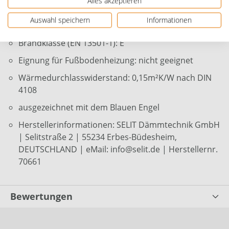
Alles akzeptieren
gute Trittschallminderung: bis zu 22 dB
Auswahl speichern
Informationen
gleicht punktuelle Unebenheiten bis ca. 4 mm aus
Brandklasse (EN 13501-1): E
Eignung für Fußbodenheizung: nicht geeignet
Wärmedurchlasswiderstand: 0,15m²K/W nach DIN
4108
ausgezeichnet mit dem Blauen Engel
Herstellerinformationen: SELIT Dämmtechnik GmbH
| Selitstraße 2 | 55234 Erbes-Büdesheim,
DEUTSCHLAND | eMail: info@selit.de | Herstellernr.
70661
Bewertungen