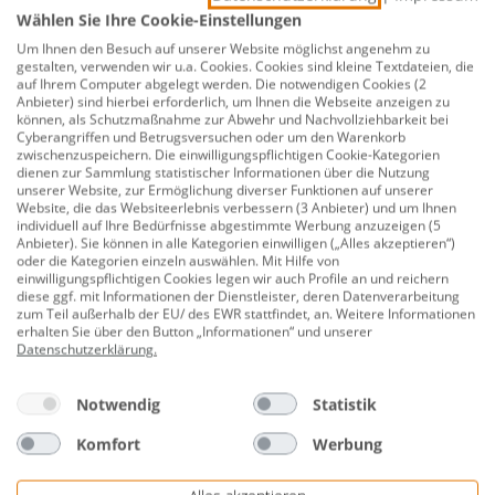
Wählen Sie Ihre Cookie-Einstellungen
Beschreibung
Um Ihnen den Besuch auf unserer Website möglichst angenehm zu
gestalten, verwenden wir u.a. Cookies. Cookies sind kleine Textdateien, die
auf Ihrem Computer abgelegt werden. Die notwendigen Cookies (2
Selitac Dämmplatte Aqua Stop Faltplatte 5
Anbieter) sind hierbei erforderlich, um Ihnen die Webseite anzeigen zu
mm stark
können, als Schutzmaßnahme zur Abwehr und Nachvollziehbarkeit bei
Cyberangriffen und Betrugsversuchen oder um den Warenkorb
zwischenzuspeichern. Die einwilligungspflichtigen Cookie-Kategorien
Produktnummer:
0780402269
dienen zur Sammlung statistischer Informationen über die Nutzung
unserer Website, zur Ermöglichung diverser Funktionen auf unserer
Ideal bei fußkalten Böden! Hervorragende
Website, die das Websiteerlebnis verbessern (3 Anbieter) und um Ihnen
Schalldämmwerte, die enorme Wärmedämmung, der
individuell auf Ihre Bedürfnisse abgestimmte Werbung anzuzeigen (5
Anbieter). Sie können in alle Kategorien einwilligen („Alles akzeptieren“)
zuverlässiger Schutz bei starker Beanspruchung, sowie
oder die Kategorien einzeln auswählen. Mit Hilfe von
ein optimaler Ausgleich von Unebenheiten machen
einwilligungspflichtigen Cookies legen wir auch Profile an und reichern
diese ggf. mit Informationen der Dienstleister, deren Datenverarbeitung
SELITAC® 5 mm AquaStop zum Spitzenprodukt. Als
zum Teil außerhalb der EU/ des EWR stattfindet, an. Weitere Informationen
Kombiprodukt mit Dampfbremse schützt die SELITAC®
erhalten Sie über den Button „Informationen“ und unserer
Datenschutzerklärung
.
5 mm AquaStop den Nutzboden vor Feuchteschäden
Inhalt: 5 m²
Notwendig
Statistik
Format: 0,8 x 6,25 m, silber
Komfort
Werbung
Stärke: 5 mm, 2 in 1: Dämmung + Feuchteschutz