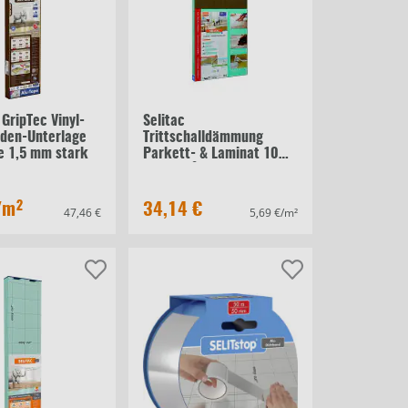
 GripTec Vinyl-
Selitac
den-Unterlage
Trittschalldämmung
te 1,5 mm stark
Parkett- & Laminat 10
mm 6 m²
/m²
34,14 €
47,46 €
5,69 €/m²