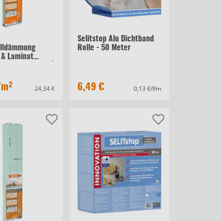
Selitstop Alu Dichtband
alldämmung
Rolle - 50 Meter
 & Laminat
te 3 mm 10,63 m²
/m²
6,49 €
24,34 €
0,13 €/lfm