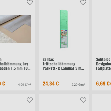
n
Selitac
Selitbloc
challdämmung Lay
Trittschalldämmung
Designbo
nboden 1,5 mm 10
Parkett- & Laminat 3 mm
Faltplat
10,63 m²
0 €
24,34 €
6,69 €
4,99 €/m²
2,29 €/m²