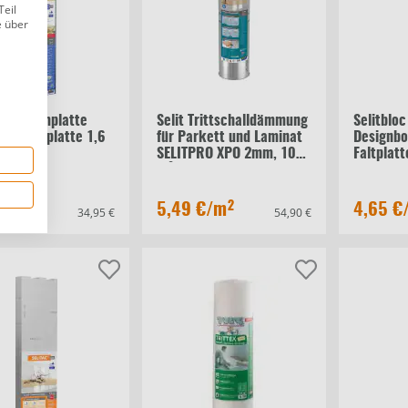
Teil
e über
lex Dämmplatte
Selit Trittschalldämmung
Selitbloc
top Faltplatte 1,6
für Parkett und Laminat
Designbo
 m²
SELITPRO XPO 2mm, 10
Faltplat
m²
 €
/m²
5,49 €
/m²
4,65 €
34,95 €
54,90 €