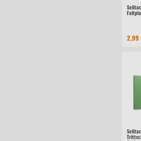
Selita
Faltpl
2,99
Selita
Tritts