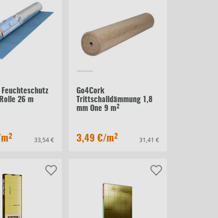
p Feuchteschutz
Go4Cork
Rolle 26 m
Trittschalldämmung 1,8
mm One 9 m²
/m²
3,49 €
/m²
33,54 €
31,41 €