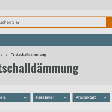
ge
Trittschalldämmung
ttschalldämmung
eis
Hersteller
Produktart
Amorim
Trittschalld