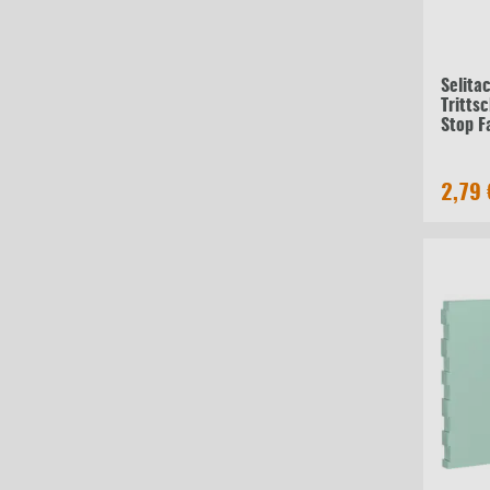
Selita
Tritts
Stop F
stark
2,79 