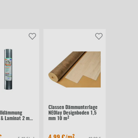
Classen Dämmunterlage
alldämmung
NEOlay Designboden 1,5
 & Laminat 2 mm
mm 10 m²
€
4,99 €
/m²