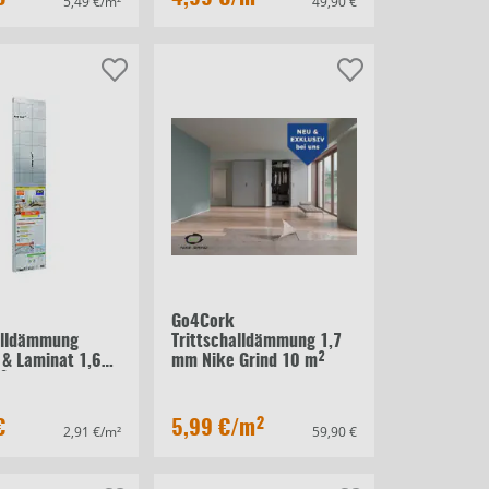
5,49 €/m²
49,90 €
Go4Cork
alldämmung
Trittschalldämmung 1,7
 & Laminat 1,6
mm Nike Grind 10 m²
²
€
5,99 €
/m²
2,91 €/m²
59,90 €