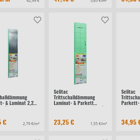
42,99 €
5,65 €/m²
c
Selitac
Selitac
challdämmung
Trittschalldämmung
Trittsch
t- & Laminat 2,2
Laminat- & Parkett
Parkett-
 m²
Faltplatte 2,2 mm 15 m²
mm 12 m
5 €
23,25 €
34,95 
2,79 €/m²
1,55 €/m²