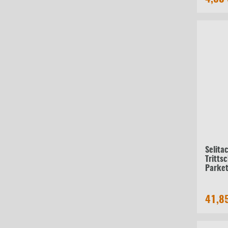
Selita
Tritts
Parket
mm 15
41,8