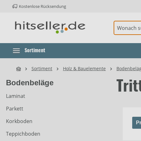
Kostenlose Rücksendung
ur Hauptnavigation springen
Element überspringen
Sortiment
Sortiment
Holz & Bauelemente
Bodenbelä
Bodenbeläge
Tri
Laminat
Parkett
Korkboden
Pr
Teppichboden