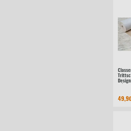
Classe
Tritts
Desig
m²
49,9