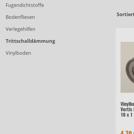
Fugendichtstoffe
Sortier
Bodenfliesen
Verlegehilfen
Trittschalldämmung
Vinylboden
Vinylb
Vortis
10 x 1
4,30