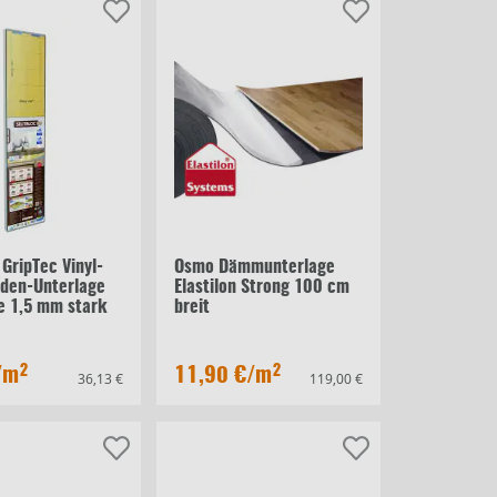
 GripTec Vinyl-
Osmo Dämmunterlage
den-Unterlage
Elastilon Strong 100 cm
te 1,5 mm stark
breit
/m²
11,90 €
/m²
36,13 €
119,00 €