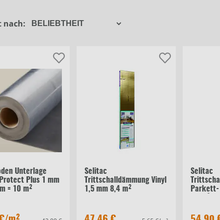
Classen
t nach:
Osmo
Filter schließen
Selit
Weitere
oden Unterlage
Selitac
Selitac
 Protect Plus 1 mm
Trittschalldämmung Vinyl
Trittsch
 m = 10 m²
1,5 mm 8,4 m²
Parkett-
10 m²
 €
/m²
47,46 €
54,90 