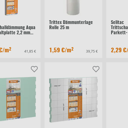
c
Trittex Dämmunterlage
Selitac
challdämmung Aqua
Rolle 25 m
Trittsch
altplatte 2,2 mm
Parkett-
Faltplat
€
/m²
1,59 €
/m²
2,29 €
41,85 €
39,75 €