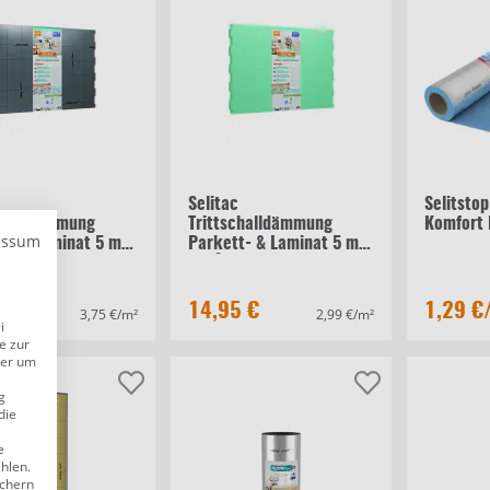
c
Selitac
Selitsto
challdämmung
Trittschalldämmung
Komfort 
essum
t- & Laminat 5 mm
Parkett- & Laminat 5 mm
5 m²
5 €
14,95 €
1,29 €
3,75 €/m²
2,99 €/m²
i
e zur
der um
g
die
e
ählen.
ichern