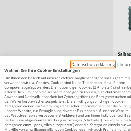
Selita
Tritts
Datenschutzerklärung
|
Impr
Parket
Wählen Sie Ihre Cookie-Einstellungen
5 m²
Um Ihnen den Besuch auf unserer Website möglichst angenehm zu gestalten,
verwenden wir u.a. Cookies. Cookies sind kleine Textdateien, die auf Ihrem
18,7
Computer abgelegt werden. Die notwendigen Cookies (2 Anbieter) sind hierbe
erforderlich, um Ihnen die Webseite anzeigen zu können, als Schutzmaßnahm
Abwehr und Nachvollziehbarkeit bei Cyberangriffen und Betrugsversuchen o
den Warenkorb zwischenzuspeichern. Die einwilligungspflichtigen Cookie-
Kategorien dienen zur Sammlung statistischer Informationen über die Nutzun
unserer Website, zur Ermöglichung diverser Funktionen auf unserer Website, 
das Websiteerlebnis verbessern (3 Anbieter) und um Ihnen individuell auf Ihre
Bedürfnisse abgestimmte Werbung anzuzeigen (5 Anbieter). Sie können in all
Kategorien einwilligen („Alles akzeptieren“) oder die Kategorien einzeln ausw
Mit Hilfe von einwilligungspflichtigen Cookies legen wir auch Profile an und re