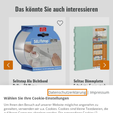
Das könnte Sie auch interessieren
Selitstop Alu Dichtband
Selitac Dämmplatte
Rolle - 50 Meter
Faltplatte 5 mm stark
Datenschutzerklärung
|
Impressum
Wählen Sie Ihre Cookie-Einstellungen
Um Ihnen den Besuch auf unserer Website möglichst angenehm zu
6,49 €
2,99 €
/m²
0,13 €/lfm
gestalten, verwenden wir u.a. Cookies. Cookies sind kleine Textdateien, die
auf Ihrem Computer abgelegt werden. Die notwendigen Cookies (2