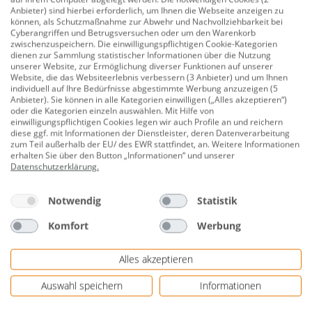
Anbieter) sind hierbei erforderlich, um Ihnen die Webseite anzeigen zu
können, als Schutzmaßnahme zur Abwehr und Nachvollziehbarkeit bei
Beschreibung
Cyberangriffen und Betrugsversuchen oder um den Warenkorb
zwischenzuspeichern. Die einwilligungspflichtigen Cookie-Kategorien
Selitstop Feuchteschutz Komfort Rolle 26
dienen zur Sammlung statistischer Informationen über die Nutzung
unserer Website, zur Ermöglichung diverser Funktionen auf unserer
m
Website, die das Websiteerlebnis verbessern (3 Anbieter) und um Ihnen
individuell auf Ihre Bedürfnisse abgestimmte Werbung anzuzeigen (5
Produktnummer:
0780402755
Anbieter). Sie können in alle Kategorien einwilligen („Alles akzeptieren“)
oder die Kategorien einzeln auswählen. Mit Hilfe von
Notwendig bei mineralischen Untergründen zum
einwilligungspflichtigen Cookies legen wir auch Profile an und reichern
Schutz vor Restbaufeuchte! Die Kombination einer
diese ggf. mit Informationen der Dienstleister, deren Datenverarbeitung
zum Teil außerhalb der EU/ des EWR stattfindet, an. Weitere Informationen
flexiblen und biegsamen AquaStop-Folie mit einem
erhalten Sie über den Button „Informationen“ und unserer
Vlies, lässt sich gerade im Randbereich zur Wand
Datenschutzerklärung
.
leichter als herkömmliche PE-Dampfbremsfolien
verlegen. Das rückseitige Vlies schützt darüber hinaus
Notwendig
Statistik
die Folie vor Beschädigungen und stellt den
Komfort
Werbung
Feuchteschutz sicher.
Alles akzeptieren
Format: 1 x 26 m Rolle = 26 m²
mit AquaStop-Technologie
Auswahl speichern
Informationen
normgerechter Feuchteschutz