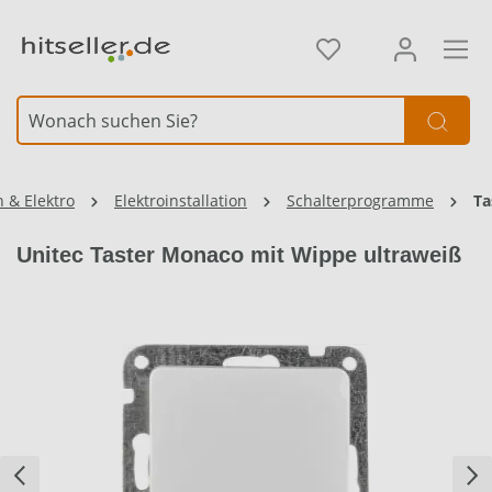
alt springen
Element überspringen
 & Elektro
Elektroinstallation
Schalterprogramme
Ta
Unitec Taster Monaco mit Wippe ultraweiß