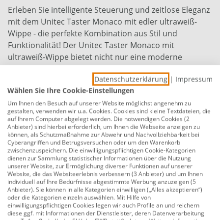
Erleben Sie intelligente Steuerung und zeitlose Eleganz
mit dem Unitec Taster Monaco mit edler ultraweiß-
Wippe - die perfekte Kombination aus Stil und
Funktionalität! Der Unitec Taster Monaco mit
ultraweiß-Wippe bietet nicht nur eine moderne
Steuerungslösung, sondern auch eine ästhetische
Datenschutzerklärung
|
Impressum
Bereicherung für Ihre Raumgestaltung. Sein
Wählen Sie Ihre Cookie-Einstellungen
ansprechendes Design und hochwertige Verarbeitung
machen ihn zu einem Highlight in jedem Raum. Die
Um Ihnen den Besuch auf unserer Website möglichst angenehm zu
gestalten, verwenden wir u.a. Cookies. Cookies sind kleine Textdateien, die
ultraweißoptik verleiht Ihrem Umfeld einen Hauch von
auf Ihrem Computer abgelegt werden. Die notwendigen Cookies (2
Eleganz und Modernität. Die sanfte Wippenbedienung
Anbieter) sind hierbei erforderlich, um Ihnen die Webseite anzeigen zu
können, als Schutzmaßnahme zur Abwehr und Nachvollziehbarkeit bei
fügt sich nahtlos in das Gesamtbild ein und ermöglicht
Cyberangriffen und Betrugsversuchen oder um den Warenkorb
gleichzeitig eine intuitive Steuerung von Beleuchtung,
zwischenzuspeichern. Die einwilligungspflichtigen Cookie-Kategorien
dienen zur Sammlung statistischer Informationen über die Nutzung
Rollläden und mehr. Der Unitec Taster Monaco mit
unserer Website, zur Ermöglichung diverser Funktionen auf unserer
ultraweiß-Wippe ist nicht nur ein Steuerungselement,
Website, die das Websiteerlebnis verbessern (3 Anbieter) und um Ihnen
individuell auf Ihre Bedürfnisse abgestimmte Werbung anzuzeigen (5
sondern auch ein Statement für modernes Wohnen.
Anbieter). Sie können in alle Kategorien einwilligen („Alles akzeptieren“)
Ganz gleich, ob Sie ein neues Projekt starten oder Ihre
oder die Kategorien einzeln auswählen. Mit Hilfe von
einwilligungspflichtigen Cookies legen wir auch Profile an und reichern
vorhandene Steuerung erneuern möchten, dieser
diese ggf. mit Informationen der Dienstleister, deren Datenverarbeitung