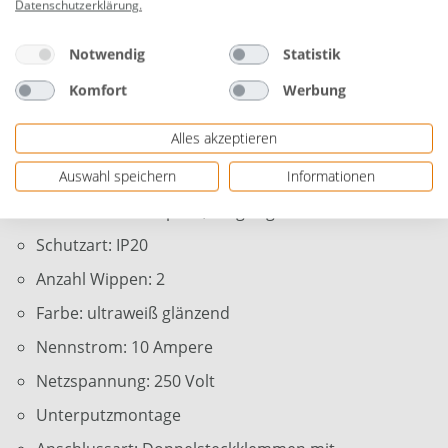
Datenschutzerklärung
.
Monaco mit Ultraweiß-Wippe. Perfektionieren Sie Ihre
Schaltungssteuerung und profitieren Sie von der
Notwendig
Statistik
Verbindung aus modernem Design und
fortschrittlicher Technologie. Entscheiden Sie sich für
Komfort
Werbung
Qualität, wählen Sie Stil - Wählen Sie den Unitec
Serienschalter Monaco mit ultraweißer Wippe!
Alles akzeptieren
Auswahl speichern
Informationen
Maße: 80 x 80 x 4,5 mm (H x B x T)
Material: Thermoplast, Tragring: verzinkt
Schutzart: IP20
Anzahl Wippen: 2
Farbe: ultraweiß glänzend
Nennstrom: 10 Ampere
Netzspannung: 250 Volt
Unterputzmontage