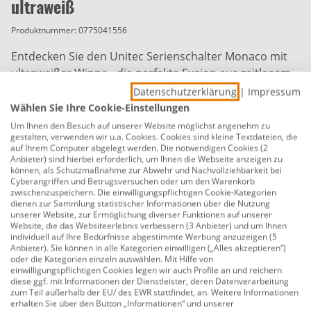
ultraweiß
Produktnummer:
0775041556
Entdecken Sie den Unitec Serienschalter Monaco mit
ultraweißer Wippe - die perfekte Fusion aus zeitlosem
Design und erstklassiger Funktionalität! Der Unitec
Datenschutzerklärung
|
Impressum
Serienschalter Monaco in Ultraweiß setzt neue
Wählen Sie Ihre Cookie-Einstellungen
Maßstäbe für Schaltungssteuerung. Sein ästhetisches
Um Ihnen den Besuch auf unserer Website möglichst angenehm zu
gestalten, verwenden wir u.a. Cookies. Cookies sind kleine Textdateien, die
Design und die hochwertige Verarbeitung machen ihn
auf Ihrem Computer abgelegt werden. Die notwendigen Cookies (2
zu einer Bereicherung für jede Umgebung. Die
Anbieter) sind hierbei erforderlich, um Ihnen die Webseite anzeigen zu
können, als Schutzmaßnahme zur Abwehr und Nachvollziehbarkeit bei
ultraweiße Wippe verleiht Ihrem Raum eine frische und
Cyberangriffen und Betrugsversuchen oder um den Warenkorb
moderne Note. Neben der visuellen Eleganz bietet sie
zwischenzuspeichern. Die einwilligungspflichtigen Cookie-Kategorien
dienen zur Sammlung statistischer Informationen über die Nutzung
eine intuitive und zuverlässige Schaltbedienung. Der
unserer Website, zur Ermöglichung diverser Funktionen auf unserer
Unitec Serienschalter Monaco mit Ultraweiß-Wippe
Website, die das Websiteerlebnis verbessern (3 Anbieter) und um Ihnen
individuell auf Ihre Bedürfnisse abgestimmte Werbung anzuzeigen (5
geht über den Standard hinaus. Egal, ob Sie eine neue
Anbieter). Sie können in alle Kategorien einwilligen („Alles akzeptieren“)
Installation durchführen oder eine bestehende
oder die Kategorien einzeln auswählen. Mit Hilfe von
einwilligungspflichtigen Cookies legen wir auch Profile an und reichern
Schaltung aktualisieren möchten, dieser Schalter
diese ggf. mit Informationen der Dienstleister, deren Datenverarbeitung
bietet Flexibilität und Qualität in einem. Setzen Sie auf
zum Teil außerhalb der EU/ des EWR stattfindet, an. Weitere Informationen
erhalten Sie über den Button „Informationen“ und unserer
Stil und Bedienkomfort mit dem Unitec Serienschalter