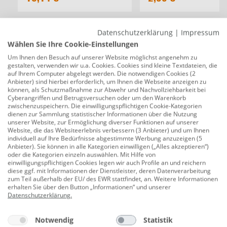
Beschreibung
Datenschutzerklärung
|
Impressum
Wählen Sie Ihre Cookie-Einstellungen
TrendLine Christbaumspitze aus Glas 26
Um Ihnen den Besuch auf unserer Website möglichst angenehm zu
cm champagner mattiert
gestalten, verwenden wir u.a. Cookies. Cookies sind kleine Textdateien, die
auf Ihrem Computer abgelegt werden. Die notwendigen Cookies (2
Produktnummer:
0660155223
Anbieter) sind hierbei erforderlich, um Ihnen die Webseite anzeigen zu
können, als Schutzmaßnahme zur Abwehr und Nachvollziehbarkeit bei
Verleihen Sie Ihrem Weihnachtsbaum eine
Cyberangriffen und Betrugsversuchen oder um den Warenkorb
zwischenzuspeichern. Die einwilligungspflichtigen Cookie-Kategorien
bezaubernde Krönung mit der TrendLine
dienen zur Sammlung statistischer Informationen über die Nutzung
Christbaumspitze aus Glas. Diese elegante Spitze mit
unserer Website, zur Ermöglichung diverser Funktionen auf unserer
Website, die das Websiteerlebnis verbessern (3 Anbieter) und um Ihnen
einer Höhe von 26 cm in einem matten
individuell auf Ihre Bedürfnisse abgestimmte Werbung anzuzeigen (5
Champagnerfarbton wird das Highlight Ihrer
Anbieter). Sie können in alle Kategorien einwilligen („Alles akzeptieren“)
oder die Kategorien einzeln auswählen. Mit Hilfe von
Weihnachtsdekoration sein.
einwilligungspflichtigen Cookies legen wir auch Profile an und reichern
diese ggf. mit Informationen der Dienstleister, deren Datenverarbeitung
Diese handgefertigte Glas-Christbaumspitze ist die
zum Teil außerhalb der EU/ des EWR stattfindet, an. Weitere Informationen
erhalten Sie über den Button „Informationen“ und unserer
perfekte Ergänzung für Ihren festlichen Baum. Ihr sanft
Datenschutzerklärung
.
mattierter Champagner-Farbton verleiht Ihrem Baum
eine subtile Eleganz und sorgt für ein stilvolles
Notwendig
Statistik