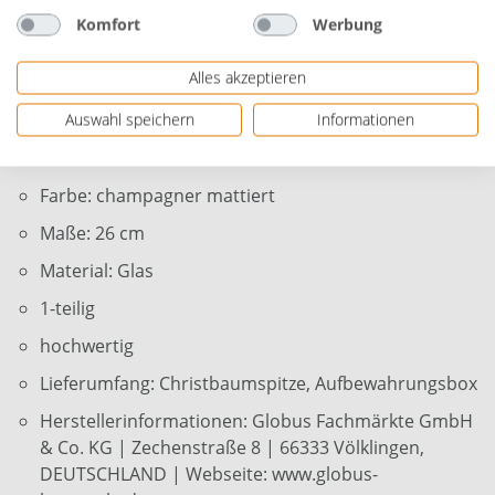
Weihnachtsambiente.
Komfort
Werbung
Die TrendLine Christbaumspitze aus Glas ist nicht nur
ästhetisch ansprechend, sondern auch langlebig, um
Alles akzeptieren
viele Weihnachtsfeste zu begleiten. Sie wird das
Auswahl speichern
Informationen
Kronjuwel Ihres Baumes sein und Ihre Festlichkeiten in
ein zauberhaftes Erlebnis verwandeln.
Farbe: champagner mattiert
Maße: 26 cm
Material: Glas
1-teilig
hochwertig
Lieferumfang: Christbaumspitze, Aufbewahrungsbox
Herstellerinformationen: Globus Fachmärkte GmbH
& Co. KG | Zechenstraße 8 | 66333 Völklingen,
DEUTSCHLAND | Webseite: www.globus-