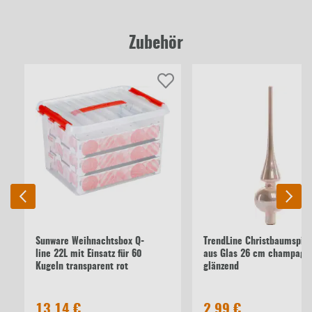
Zubehör
Sunware Weihnachtsbox Q-
TrendLine Christbaumspitz
line 22L mit Einsatz für 60
aus Glas 26 cm champagn
Kugeln transparent rot
glänzend
13,14 €
2,99 €