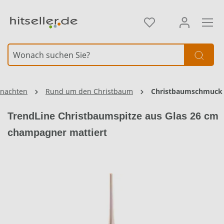
alt springen
Element überspringen
nachten
Rund um den Christbaum
Christbaumschmuck
TrendLine Christbaumspitze aus Glas 26 cm
champagner mattiert