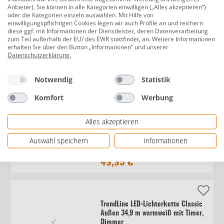
Anbieter). Sie können in alle Kategorien einwilligen („Alles akzeptieren“)
oder die Kategorien einzeln auswählen. Mit Hilfe von
Everlands künstlicher
einwilligungspflichtigen Cookies legen wir auch Profile an und reichern
diese ggf. mit Informationen der Dienstleister, deren Datenverarbeitung
Weihnachtsbaum Slim 210 cm grün
zum Teil außerhalb der EU/ des EWR stattfindet, an. Weitere Informationen
erhalten Sie über den Button „Informationen“ und unserer
Datenschutzerklärung
.
119,00 €
Notwendig
Statistik
Komfort
Werbung
Krinner Christbaumständer Green
Alles akzeptieren
Line Comfort Grip+ M Stamm Ø bis
12 cm
Auswahl speichern
Informationen
49,95 €
TrendLine LED-Lichterkette Classic
Außen 34,9 m warmweiß mit Timer,
Dimmer