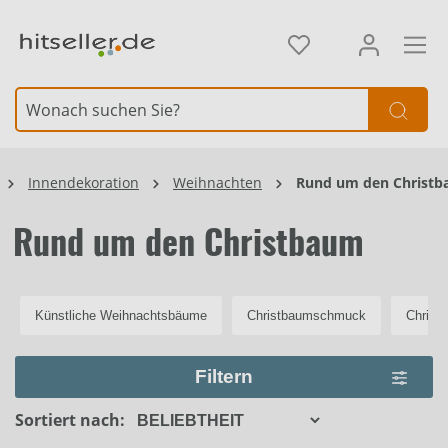
alt springen
Element überspringen
Innendekoration
Weihnachten
Rund um den Christ
Rund um den Christbaum
Künstliche Weihnachtsbäume
Christbaumschmuck
Christ
Filtern
Sortiert nach: