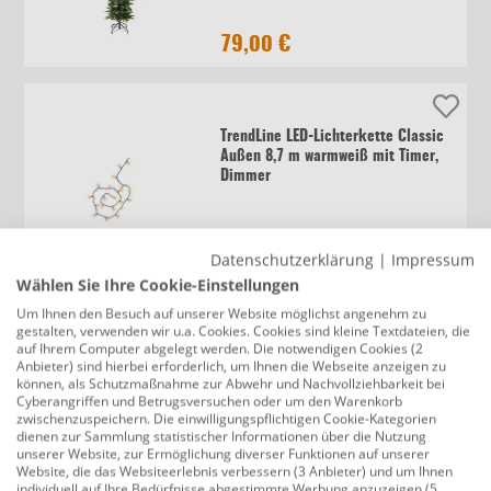
79,00 €
TrendLine LED-Lichterkette Classic
Außen 8,7 m warmweiß mit Timer,
Dimmer
16,99 €
Datenschutzerklärung
|
Impressum
Wählen Sie Ihre Cookie-Einstellungen
Um Ihnen den Besuch auf unserer Website möglichst angenehm zu
gestalten, verwenden wir u.a. Cookies. Cookies sind kleine Textdateien, die
Black Box Trees Weihnachtsbaum
auf Ihrem Computer abgelegt werden. Die notwendigen Cookies (2
Joy beleuchtet 90 cm 30 Lichter
Anbieter) sind hierbei erforderlich, um Ihnen die Webseite anzeigen zu
warmweiß mit Timer
können, als Schutzmaßnahme zur Abwehr und Nachvollziehbarkeit bei
Cyberangriffen und Betrugsversuchen oder um den Warenkorb
zwischenzuspeichern. Die einwilligungspflichtigen Cookie-Kategorien
dienen zur Sammlung statistischer Informationen über die Nutzung
29,99 €
unserer Website, zur Ermöglichung diverser Funktionen auf unserer
Website, die das Websiteerlebnis verbessern (3 Anbieter) und um Ihnen
individuell auf Ihre Bedürfnisse abgestimmte Werbung anzuzeigen (5