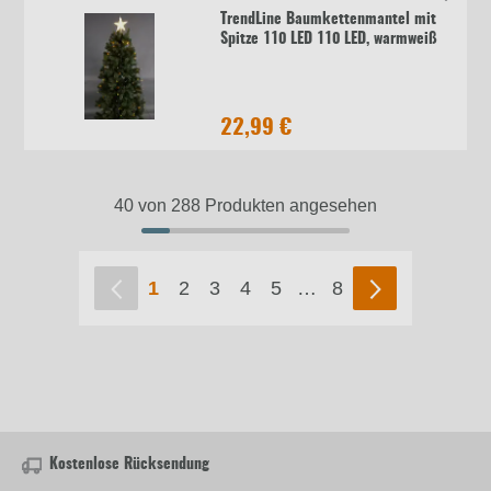
TrendLine Baumkettenmantel mit
Spitze 110 LED 110 LED, warmweiß
22,99 €
40 von 288 Produkten angesehen
1
2
3
4
5
…
8
Kostenlose Rücksendung