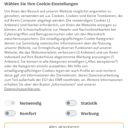
4,29 €
6,59 €
Wählen Sie Ihre Cookie-Einstellungen
Um Ihnen den Besuch auf unserer Website möglichst angenehm zu
gestalten, verwenden wir u.a. Cookies. Cookies sind kleine Textdateien, die
Beschreibung
auf Ihrem Computer abgelegt werden. Die notwendigen Cookies (2
Anbieter) sind hierbei erforderlich, um Ihnen die Webseite anzeigen zu
Steinhart Duftkerze im Glas Willy
können, als Schutzmaßnahme zur Abwehr und Nachvollziehbarkeit bei
Cyberangriffen und Betrugsversuchen oder um den Warenkorb
Citronella Ø 9,9 x 10 cm gelb
zwischenzuspeichern. Die einwilligungspflichtigen Cookie-Kategorien
dienen zur Sammlung statistischer Informationen über die Nutzung
Produktnummer:
0660202598
unserer Website, zur Ermöglichung diverser Funktionen auf unserer
Website, die das Websiteerlebnis verbessern (3 Anbieter) und um Ihnen
individuell auf Ihre Bedürfnisse abgestimmte Werbung anzuzeigen (5
Die Steinhart Duftkerze im Glas „Willy“ mit Citronella
Anbieter). Sie können in alle Kategorien einwilligen („Alles akzeptieren“)
verbreitet einen angenehm frischen, zitronigen Duft
oder die Kategorien einzeln auswählen. Mit Hilfe von
einwilligungspflichtigen Cookies legen wir auch Profile an und reichern
und schafft eine stimmungsvolle Atmosphäre – perfekt
diese ggf. mit Informationen der Dienstleister, deren Datenverarbeitung
für laue Sommerabende auf Balkon, Terrasse oder im
zum Teil außerhalb der EU/ des EWR stattfindet, an. Weitere Informationen
erhalten Sie über den Button „Informationen“ und unserer
Garten. Das gelbe Glas sorgt für einen freundlichen
Datenschutzerklärung
.
Farbakzent, während das Wachs sauber und
gleichmäßig abbrennt. Mit einer Brenndauer von ca. 40
Notwendig
Statistik
Stunden genießen Sie langanhaltende Duftmomente.
Komfort
Werbung
Brenndauer: ca. 40 Stunden
Duft: Citronella
Alles akzeptieren