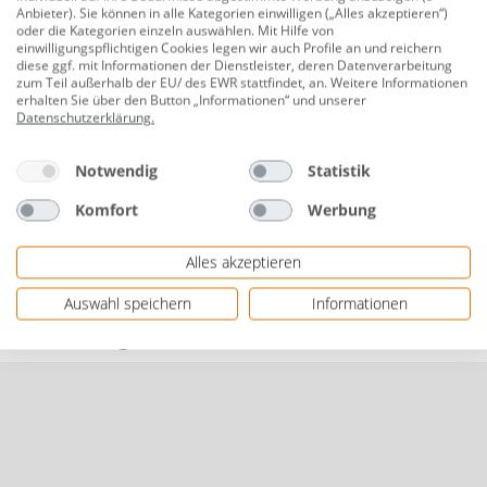
Anbieter). Sie können in alle Kategorien einwilligen („Alles akzeptieren“)
Abmessungen (H x B x T): ca. 85 x 100 x 50 cm
oder die Kategorien einzeln auswählen. Mit Hilfe von
einwilligungspflichtigen Cookies legen wir auch Profile an und reichern
Lieferung erfolgt zerlegt, ohne E-Geräte & Armatur
diese ggf. mit Informationen der Dienstleister, deren Datenverarbeitung
zum Teil außerhalb der EU/ des EWR stattfindet, an. Weitere Informationen
Gewicht: ca. 27 kg
erhalten Sie über den Button „Informationen“ und unserer
Datenschutzerklärung
.
Herstellerinformationen: NEG-Novex GmbH |
Chenover Straße 5 | 67117 Limburgerhof,
Notwendig
Statistik
DEUTSCHLAND | eMail: info@neg-novex.de |
Komfort
Werbung
Herstellernr. KS50D
Alles akzeptieren
Datenblätter
Auswahl speichern
Informationen
Bewertungen