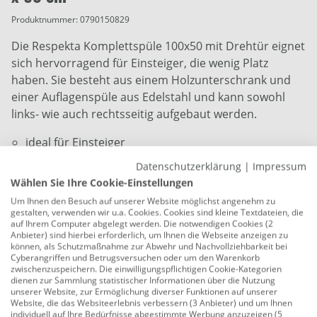
Produktnummer:
0790150829
Die Respekta Komplettspüle 100x50 mit Drehtür eignet
sich hervorragend für Einsteiger, die wenig Platz
haben. Sie besteht aus einem Holzunterschrank und
einer Auflagenspüle aus Edelstahl und kann sowohl
links- wie auch rechtsseitig aufgebaut werden.
ideal für Einsteiger
robuster Holzunterschrank mit 2 Drehtüren
Datenschutzerklärung
|
Impressum
Wählen Sie Ihre Cookie-Einstellungen
Spüle rechts oder links verwendbar
Um Ihnen den Besuch auf unserer Website möglichst angenehm zu
gestalten, verwenden wir u.a. Cookies. Cookies sind kleine Textdateien, die
Korpus: weiß
auf Ihrem Computer abgelegt werden. Die notwendigen Cookies (2
Anbieter) sind hierbei erforderlich, um Ihnen die Webseite anzeigen zu
viel Stauraum auf kleiner Fläche
können, als Schutzmaßnahme zur Abwehr und Nachvollziehbarkeit bei
Cyberangriffen und Betrugsversuchen oder um den Warenkorb
inkl. Auflagenspüle aus hochwertigem Edelstahl
zwischenzuspeichern. Die einwilligungspflichtigen Cookie-Kategorien
dienen zur Sammlung statistischer Informationen über die Nutzung
Spülbeckentiefe ca 11 cm
unserer Website, zur Ermöglichung diverser Funktionen auf unserer
Website, die das Websiteerlebnis verbessern (3 Anbieter) und um Ihnen
inkl. Ab- und Überlaufgarnitur
individuell auf Ihre Bedürfnisse abgestimmte Werbung anzuzeigen (5