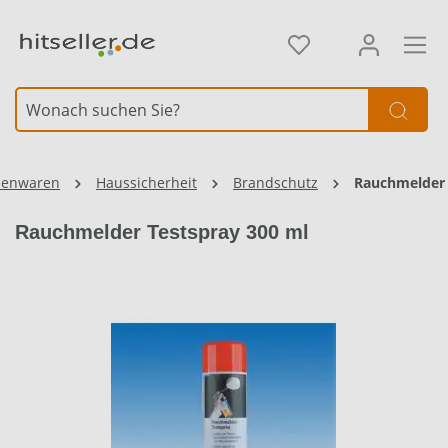
alt springen
Element überspringen
senwaren
Haussicherheit
Brandschutz
Rauchmelder
Rauchmelder Testspray 300 ml