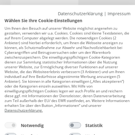
Datenschutzerklärung
|
Impressum
34,99 €
5,83 €/kg
Wählen Sie Ihre Cookie-Einstellungen
Um Ihnen den Besuch auf unserer Website möglichst angenehm zu
Beschreibung
gestalten, verwenden wir u.a. Cookies. Cookies sind kleine Textdateien, die
auf Ihrem Computer abgelegt werden. Die notwendigen Cookies (2
Anbieter) sind hierbei erforderlich, um Ihnen die Webseite anzeigen zu
Rauchmelder Testspray 300 ml
können, als Schutzmaßnahme zur Abwehr und Nachvollziehbarkeit bei
Cyberangriffen und Betrugsversuchen oder um den Warenkorb
Produktnummer:
0775320721
zwischenzuspeichern. Die einwilligungspflichtigen Cookie-Kategorien
dienen zur Sammlung statistischer Informationen über die Nutzung
ideal zum Testen der Funktionsfähigkeit
unserer Website, zur Ermöglichung diverser Funktionen auf unserer
Website, die das Websiteerlebnis verbessern (3 Anbieter) und um Ihnen
für ca. 100 Testanwendungen
individuell auf Ihre Bedürfnisse abgestimmte Werbung anzuzeigen (5
Anbieter). Sie können in alle Kategorien einwilligen („Alles akzeptieren“)
für Rauchmeldern aller Marken
oder die Kategorien einzeln auswählen. Mit Hilfe von
einwilligungspflichtigen Cookies legen wir auch Profile an und reichern
Herstellerinformationen: MTS
diese ggf. mit Informationen der Dienstleister, deren Datenverarbeitung
zum Teil außerhalb der EU/ des EWR stattfindet, an. Weitere Informationen
MarkenTechnikService GmbH & Co. KG | Carl-Benz-
erhalten Sie über den Button „Informationen“ und unserer
Straße 2 | 76761 Rülzheim, DEUTSCHLAND | eMail:
Datenschutzerklärung
.
servicecenter@mts-gruppe.com
Notwendig
Statistik
Verbraucherhinweise