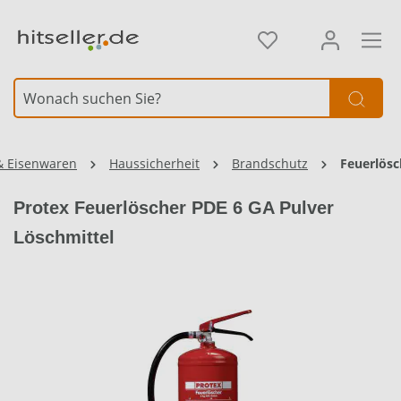
alt springen
Element überspringen
Element überspringen
& Eisenwaren
Haussicherheit
Brandschutz
Feuerlösc
Protex Feuerlöscher PDE 6 GA Pulver
Löschmittel