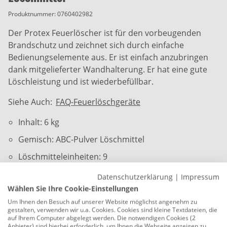
Produktnummer:
0760402982
Der Protex Feuerlöscher ist für den vorbeugenden
Brandschutz und zeichnet sich durch einfache
Bedienungselemente aus. Er ist einfach anzubringen
dank mitgelieferter Wandhalterung. Er hat eine gute
Löschleistung und ist wiederbefüllbar.
Siehe Auch:
FAQ-Feuerlöschgeräte
Inhalt: 6 kg
Gemisch: ABC-Pulver Löschmittel
Löschmitteleinheiten: 9
Funktionsdauer: 18 Sek.
Datenschutzerklärung
|
Impressum
Wählen Sie Ihre Cookie-Einstellungen
Spritzweite: 6 m
Um Ihnen den Besuch auf unserer Website möglichst angenehm zu
Bauart: Dauerdrucklöscher
gestalten, verwenden wir u.a. Cookies. Cookies sind kleine Textdateien, die
auf Ihrem Computer abgelegt werden. Die notwendigen Cookies (2
Temperaturfunktionsbereich: -30°C bis 60°C
Anbieter) sind hierbei erforderlich, um Ihnen die Webseite anzeigen zu