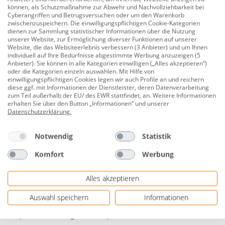
können, als Schutzmaßnahme zur Abwehr und Nachvollziehbarkeit bei
Zertifikat: DIN EN3, GS (MPA Dresden)
Cyberangriffen und Betrugsversuchen oder um den Warenkorb
zwischenzuspeichern. Die einwilligungspflichtigen Cookie-Kategorien
dienen zur Sammlung statistischer Informationen über die Nutzung
sonstiges: einsetzbar an elektrischen Anlagen bis
unserer Website, zur Ermöglichung diverser Funktionen auf unserer
1000 Volt (Mindestabstand 1 m), wiederbefüllbar,
Website, die das Websiteerlebnis verbessern (3 Anbieter) und um Ihnen
individuell auf Ihre Bedürfnisse abgestimmte Werbung anzuzeigen (5
Wartung kann bei jeder Brandschutzfirma
Anbieter). Sie können in alle Kategorien einwilligen („Alles akzeptieren“)
durchgeführt werden
oder die Kategorien einzeln auswählen. Mit Hilfe von
einwilligungspflichtigen Cookies legen wir auch Profile an und reichern
Für Industrie, Gewerbe, öffentliche Gebäude,
diese ggf. mit Informationen der Dienstleister, deren Datenverarbeitung
zum Teil außerhalb der EU/ des EWR stattfindet, an. Weitere Informationen
Verkaufsflächen, Büroräume und Wohnbereiche
erhalten Sie über den Button „Informationen“ und unserer
geeignet.
Datenschutzerklärung
.
Maße (HxB): 50 x 27 cm
Notwendig
Statistik
Gewicht: 9,8 kg
Komfort
Werbung
Lieferumfang: Feuerlöscher, inkl. Wandhalterung
und Manometer
Alles akzeptieren
Herstellerinformationen: GLORIA GmbH |
Auswahl speichern
Informationen
Diestedder Str. 39 | 59329 Wadersloh, Deutschland
| eMail: info@gloria.de | Herstellernr. 8022111831