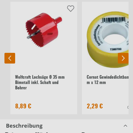
Wolfcraft Lochsäge Ø 35 mm
Cornat Gewindedichtband 
Bimetall inkl. Schaft und
m x 12 mm
Bohrer
8,89 €
2,29 €
0,1
Beschreibung