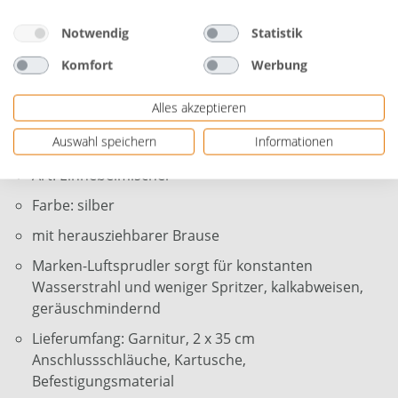
Anschluss: Hochdruck
Notwendig
Statistik
Höhe: 15 cm
Komfort
Werbung
Ausladung: 19,9 cm
Alles akzeptieren
Material: Messing
Auswahl speichern
Informationen
Oberfläche: verchromt
Art: Einhebelmischer
Farbe: silber
mit herausziehbarer Brause
Marken-Luftsprudler sorgt für konstanten
Wasserstrahl und weniger Spritzer, kalkabweisen,
geräuschmindernd
Lieferumfang: Garnitur, 2 x 35 cm
Anschlussschläuche, Kartusche,
Befestigungsmaterial