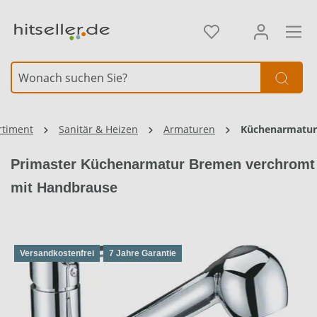
alt springen
Element überspringen
rtiment
Sanitär & Heizen
Armaturen
Küchenarmatu
Primaster Küchenarmatur Bremen verchromt
mit Handbrause
Versandkostenfrei
7 Jahre Garantie