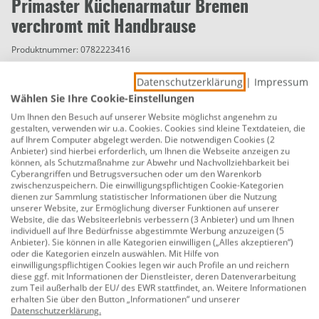
Primaster Küchenarmatur Bremen
verchromt mit Handbrause
Produktnummer:
0782223416
Die Primaster Küchenarmatur Bremen kombiniert
Datenschutzerklärung
|
Impressum
atemberaubendes Design mit modernster
Wählen Sie Ihre Cookie-Einstellungen
Technologie, um Ihrer Küche eine völlig neue
Um Ihnen den Besuch auf unserer Website möglichst angenehm zu
Dimension von Stil und Funktionalität zu verleihen. Ihre
gestalten, verwenden wir u.a. Cookies. Cookies sind kleine Textdateien, die
auf Ihrem Computer abgelegt werden. Die notwendigen Cookies (2
verchromte Oberfläche strahlt nicht nur zeitlose
Anbieter) sind hierbei erforderlich, um Ihnen die Webseite anzeigen zu
Eleganz aus, sondern fügt sich auch nahtlos in jede
können, als Schutzmaßnahme zur Abwehr und Nachvollziehbarkeit bei
Cyberangriffen und Betrugsversuchen oder um den Warenkorb
Küchengestaltung ein, während sie durch ihre
zwischenzuspeichern. Die einwilligungspflichtigen Cookie-Kategorien
Langlebigkeit und Kratzfestigkeit überzeugt.
dienen zur Sammlung statistischer Informationen über die Nutzung
unserer Website, zur Ermöglichung diverser Funktionen auf unserer
Website, die das Websiteerlebnis verbessern (3 Anbieter) und um Ihnen
Doch das Highlight ist die integrierte Handbrause, ein
individuell auf Ihre Bedürfnisse abgestimmte Werbung anzuzeigen (5
wahrer Alleskönner in Ihrer Küche. Die abnehmbare
Anbieter). Sie können in alle Kategorien einwilligen („Alles akzeptieren“)
oder die Kategorien einzeln auswählen. Mit Hilfe von
Handbrause bietet eine zusätzliche Dimension der
einwilligungspflichtigen Cookies legen wir auch Profile an und reichern
Flexibilität, sei es für das gezielte Abspülen von Obst
diese ggf. mit Informationen der Dienstleister, deren Datenverarbeitung
zum Teil außerhalb der EU/ des EWR stattfindet, an. Weitere Informationen
und Gemüse oder das mühelose Reinigen von Spüle
erhalten Sie über den Button „Informationen“ und unserer
und Arbeitsflächen.
Datenschutzerklärung
.