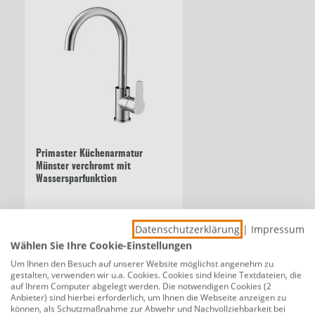
Primaster Küchenarmatur
Münster verchromt mit
Wassersparfunktion
35,00 €
Datenschutzerklärung
|
Impressum
Wählen Sie Ihre Cookie-Einstellungen
Um Ihnen den Besuch auf unserer Website möglichst angenehm zu
Beschreibung
gestalten, verwenden wir u.a. Cookies. Cookies sind kleine Textdateien, die
auf Ihrem Computer abgelegt werden. Die notwendigen Cookies (2
respekta Mineralite Einbauspüle 1 Becken
Anbieter) sind hierbei erforderlich, um Ihnen die Webseite anzeigen zu
können, als Schutzmaßnahme zur Abwehr und Nachvollziehbarkeit bei
Boston 86 x 50 cm 86 x 50 cm