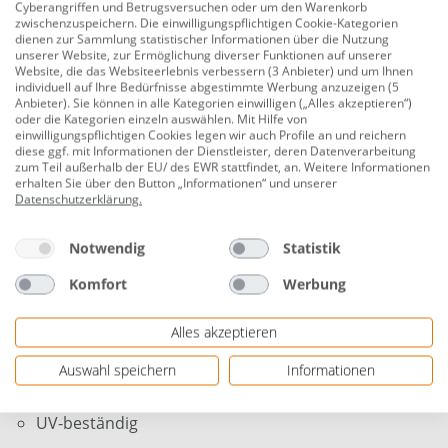
Cyberangriffen und Betrugsversuchen oder um den Warenkorb
zwischenzuspeichern. Die einwilligungspflichtigen Cookie-Kategorien
Produktnummer:
0782320648
dienen zur Sammlung statistischer Informationen über die Nutzung
unserer Website, zur Ermöglichung diverser Funktionen auf unserer
Die Mineralite Einbauspüle Boston der Marke respekta
Website, die das Websiteerlebnis verbessern (3 Anbieter) und um Ihnen
individuell auf Ihre Bedürfnisse abgestimmte Werbung anzuzeigen (5
ist in den Farben Weiß, Schwarz, Betongrau und
Anbieter). Sie können in alle Kategorien einwilligen („Alles akzeptieren“)
Sandbeige zu erhalten. Durch ihr modernes Design
oder die Kategorien einzeln auswählen. Mit Hilfe von
einwilligungspflichtigen Cookies legen wir auch Profile an und reichern
fügt sich die Einbauspüle optimal in jede Küche ein. Die
diese ggf. mit Informationen der Dienstleister, deren Datenverarbeitung
Einbauspüle weißt nicht nur eine hohe Stoßfestigkeit
zum Teil außerhalb der EU/ des EWR stattfindet, an. Weitere Informationen
erhalten Sie über den Button „Informationen“ und unserer
auf, sondern auch eine hohe Resistenz gegen
Datenschutzerklärung
.
aggressive Chemikalien. Im Lieferumfang enthalten
sind eine Ab- und Überlaufgarnitur, ein Ablauf mit
Notwendig
Statistik
einem 90 mm Siebkorb und Fixierklemmen für den
Einbau der Spüle.
Komfort
Werbung
temperaturbeständig bis 180°C
Alles akzeptieren
Hohe Stoßfestigkeit
Auswahl speichern
Informationen
Hohe Resistenz bei aggressiven Chemikalien
UV-beständig