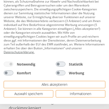
können, als Schutzmaßnahme zur Abwehr und Nachvollziehbarkeit bei
Cyberangriffen und Betrugsversuchen oder um den Warenkorb
Produktnummer:
0784250049
zwischenzuspeichern. Die einwilligungspflichtigen Cookie-Kategorien
dienen zur Sammlung statistischer Informationen über die Nutzung
Bei den PLUS Leimholzpfosten handelt es sich um
unserer Website, zur Ermöglichung diverser Funktionen auf unserer
Website, die das Websiteerlebnis verbessern (3 Anbieter) und um Ihnen
Pfosten aus druckimprägniertem Kiefernholz in NTR-
individuell auf Ihre Bedürfnisse abgestimmte Werbung anzuzeigen (5
Klasse A, was bedeutet, dass sie sich zum Eingraben
Anbieter). Sie können in alle Kategorien einwilligen („Alles akzeptieren“)
oder die Kategorien einzeln auswählen. Mit Hilfe von
eignen Die Pfosten bestehen aus zwei verleimten
einwilligungspflichtigen Cookies legen wir auch Profile an und reichern
Holzstücken, um die Rissbildung zu minimieren und
diese ggf. mit Informationen der Dienstleister, deren Datenverarbeitung
zum Teil außerhalb der EU/ des EWR stattfindet, an. Weitere Informationen
zudem die Widerstandsfähigkeit und Formstabilität zu
erhalten Sie über den Button „Informationen“ und unserer
sichern.
Datenschutzerklärung
.
Länge: 208 cm
Notwendig
Statistik
Stärke: 90 x 90 mm
Komfort
Werbung
Holzart: Kiefer
Alles akzeptieren
verleimt
Klasse NTR-A
Auswahl speichern
Informationen
Oberflächenbehandlung: chromfrei
druckimprägniert