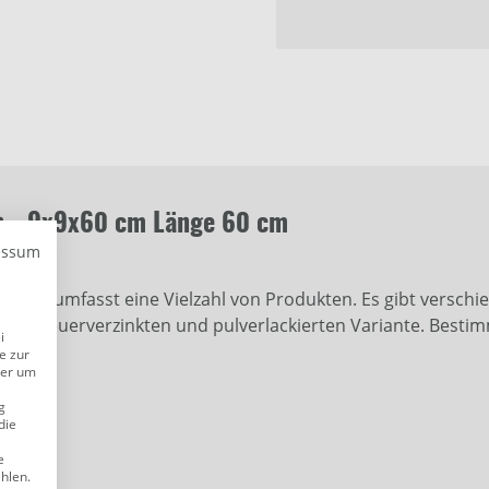
en - 9x9x60 cm Länge 60 cm
essum
ntore umfasst eine Vielzahl von Produkten. Es gibt versch
einer feuerverzinkten und pulverlackierten Variante. Bestim
i
e zur
der um
g
die
e
ählen.