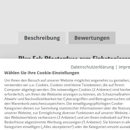
Beschreibung
Bewertungen
Plus Eck Pfostenfuss zum Einbetonier
Datenschutzerklärung
|
Impr
Produktnummer:
0784206630
Wählen Sie Ihre Cookie-Einstellungen
Die PLUS Zubehör Serie für Gartenzäune und Garte
Um Ihnen den Besuch auf unserer Website möglichst angenehm zu gestalten,
verwenden wir u.a. Cookies. Cookies sind kleine Textdateien, die auf Ihrem
feuerverzinkten Ausführungen aber auch einige in 
Computer abgelegt werden. Die notwendigen Cookies (2 Anbieter) sind hierbe
was am Besten zu dem jeweiligen Produkt passt.
erforderlich, um Ihnen die Webseite anzeigen zu können, als Schutzmaßnahm
Abwehr und Nachvollziehbarkeit bei Cyberangriffen und Betrugsversuchen o
den Warenkorb zwischenzuspeichern. Die einwilligungspflichtigen Cookie-
Breite: 6 cm
Kategorien dienen zur Sammlung statistischer Informationen über die Nutzun
unserer Website, zur Ermöglichung diverser Funktionen auf unserer Website, 
Höhe: 60 cm
das Websiteerlebnis verbessern (3 Anbieter) und um Ihnen individuell auf Ihre
Bedürfnisse abgestimmte Werbung anzuzeigen (5 Anbieter). Sie können in all
Produktmaterial: Stahl
Kategorien einwilligen („Alles akzeptieren“) oder die Kategorien einzeln ausw