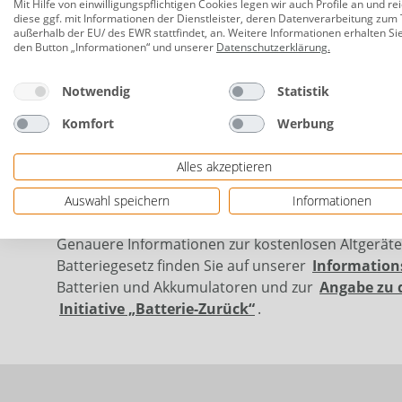
Mit Hilfe von einwilligungspflichtigen Cookies legen wir auch Profile an und re
Feuerverzinkt
diese ggf. mit Informationen der Dienstleister, deren Datenverarbeitung zum 
außerhalb der EU/ des EWR stattfindet, an. Weitere Informationen erhalten Si
Herstellerinformationen: PLUS A/S | Ådalen 13B
den Button „Informationen“ und unserer
Datenschutzerklärung
.
Notwendig
Statistik
Komfort
Werbung
Alles akzeptieren
Auswahl speichern
Informationen
Genauere Informationen zur kostenlosen Altgerät
Batteriegesetz finden Sie auf unserer
Information
Batterien und Akkumulatoren und zur
Angabe zu 
Initiative „Batterie-Zurück“
.