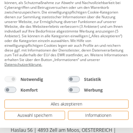
können, als Schutzmaßnahme zur Abwehr und Nachvollziehbarkeit bei
Stärke: 1,9 cm
Cyberangriffen und Betrugsversuchen oder um den Warenkorb
zwischenzuspeichern. Die einwilligungspflichtigen Cookie-Kategorien
dienen zur Sammlung statistischer Informationen über die Nutzung
Trägermaterial: PET-Filz
unserer Website, zur Ermöglichung diverser Funktionen auf unserer
Website, die das Websiteerlebnis verbessern (3 Anbieter) und um Ihnen
Oberflächenmaterial: Dekorfolie
individuell auf Ihre Bedürfnisse abgestimmte Werbung anzuzeigen (5
Anbieter). Sie können in alle Kategorien einwilligen („Alles akzeptieren“)
Oberflächenbehandlung: Digitaldruck
oder die Kategorien einzeln auswählen. Mit Hilfe von
einwilligungspflichtigen Cookies legen wir auch Profile an und reichern
Design: Barcelona
diese ggf. mit Informationen der Dienstleister, deren Datenverarbeitung
zum Teil außerhalb der EU/ des EWR stattfindet, an. Weitere Informationen
Farbe: beige
erhalten Sie über den Button „Informationen“ und unserer
Datenschutzerklärung
.
Paketinhalt: 1 Stück = 1,354 m²
Gewicht: 7,0762 kg
Notwendig
Statistik
Bedarf: 0,739 Stück/qm
Komfort
Werbung
Lamellenbreite: 25 mm, Lamellenabstand: 15 mm,
Alles akzeptieren
Filz 8 mm stark, Schalldiffusor zur Lärmdämmung,
für ein warmes und angenehmes Raumklima
Auswahl speichern
Informationen
Herstellerinformationen: Neuhofer Holz GmbH |
Haslau 56 | 4893 Zell am Moos, OESTERREICH |