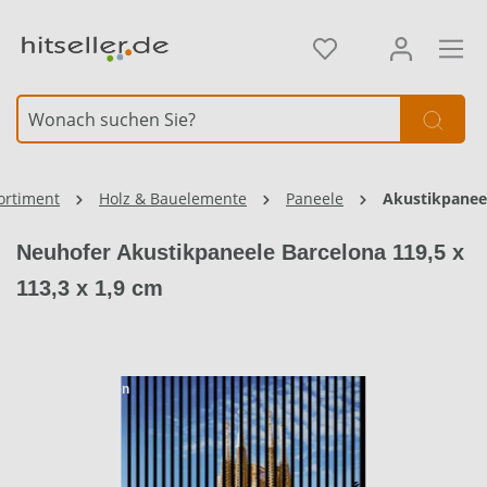
alt springen
Element überspringen
Element überspringen
ortiment
Holz & Bauelemente
Paneele
Akustikpanee
Neuhofer Akustikpaneele Barcelona 119,5 x
113,3 x 1,9 cm
4 Ausführungen