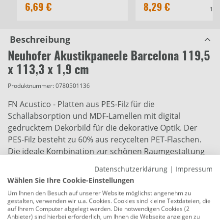
6,69 €
8,29 €
18,
Beschreibung
Neuhofer Akustikpaneele Barcelona 119,5
x 113,3 x 1,9 cm
Produktnummer:
0780501136
FN Acustico - Platten aus PES-Filz für die
Schallabsorption und MDF-Lamellen mit digital
gedrucktem Dekorbild für die dekorative Optik. Der
PES-Filz besteht zu 60% aus recycelten PET-Flaschen.
Die ideale Kombination zur schönen Raumgestaltung
mit schallabsorbierendem Effekt.
Datenschutzerklärung
|
Impressum
Wählen Sie Ihre Cookie-Einstellungen
zur Wandverkleidung und Deckenverkleidung
Um Ihnen den Besuch auf unserer Website möglichst angenehm zu
Montageart: kleben, schrauben
gestalten, verwenden wir u.a. Cookies. Cookies sind kleine Textdateien, die
auf Ihrem Computer abgelegt werden. Die notwendigen Cookies (2
Maße: 113,3 x 119,5 cm (B x H)
Anbieter) sind hierbei erforderlich, um Ihnen die Webseite anzeigen zu