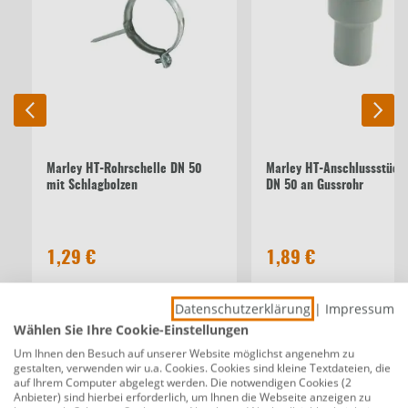
Marley HT-Rohrschelle DN 50
Marley HT-Anschlussstück
mit Schlagbolzen
DN 50 an Gussrohr
1,29 €
1,89 €
Datenschutzerklärung
|
Impressum
Beschreibung
Wählen Sie Ihre Cookie-Einstellungen
Marley HT-Bogen DN 50 30°
Um Ihnen den Besuch auf unserer Website möglichst angenehm zu
gestalten, verwenden wir u.a. Cookies. Cookies sind kleine Textdateien, die
Produktnummer:
0782141760
auf Ihrem Computer abgelegt werden. Die notwendigen Cookies (2
Anbieter) sind hierbei erforderlich, um Ihnen die Webseite anzeigen zu