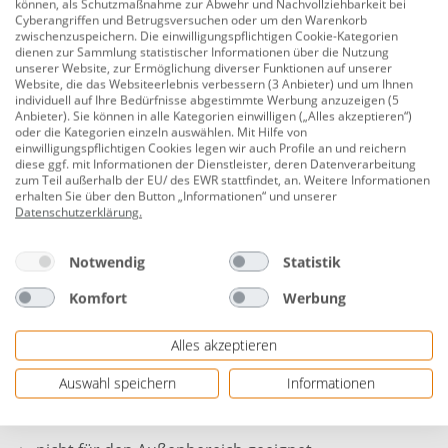
Hochtemperaturrohr (kurz: HT oder HT-Rohr), wird für
können, als Schutzmaßnahme zur Abwehr und Nachvollziehbarkeit bei
Cyberangriffen und Betrugsversuchen oder um den Warenkorb
Abwasserleitungen in Gebäuden verwendet und ist bis
zwischenzuspeichern. Die einwilligungspflichtigen Cookie-Kategorien
90 °C wärmebeständig. Die grauen Rohre aus
dienen zur Sammlung statistischer Informationen über die Nutzung
unserer Website, zur Ermöglichung diverser Funktionen auf unserer
Polypropylen (PP) sind außerdem resistent gegen
Website, die das Websiteerlebnis verbessern (3 Anbieter) und um Ihnen
Salze, Laugen und Säuren. HT-Rohr gibt es in den
individuell auf Ihre Bedürfnisse abgestimmte Werbung anzuzeigen (5
Anbieter). Sie können in alle Kategorien einwilligen („Alles akzeptieren“)
Größen DN 40 bis DN 110 und in Längen zwischen 150
oder die Kategorien einzeln auswählen. Mit Hilfe von
und 2000 mm. Bögen und Abzweige sind mit Winkeln
einwilligungspflichtigen Cookies legen wir auch Profile an und reichern
diese ggf. mit Informationen der Dienstleister, deren Datenverarbeitung
von 15° bis 87,5° erhältlich.
zum Teil außerhalb der EU/ des EWR stattfindet, an. Weitere Informationen
erhalten Sie über den Button „Informationen“ und unserer
Durchmesser: 50 mm
Datenschutzerklärung
.
Material: Kunststoff (PP)
Notwendig
Statistik
Farbe: grau
Komfort
Werbung
Materialstärke: 1,8 mm
Alles akzeptieren
einfach zu verlegen durch Steckmontage
für alle Abwasseranschlüsse im Haus
Auswahl speichern
Informationen
nach DIN EN 1451-1