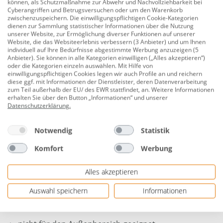
Hochtemperaturrohr (kurz: HT oder HT-Rohr), wird für
können, als Schutzmaßnahme zur Abwehr und Nachvollziehbarkeit bei
Cyberangriffen und Betrugsversuchen oder um den Warenkorb
Abwasserleitungen in Gebäuden verwendet und ist bis
zwischenzuspeichern. Die einwilligungspflichtigen Cookie-Kategorien
90 °C wärmebeständig. Die grauen Rohre aus
dienen zur Sammlung statistischer Informationen über die Nutzung
unserer Website, zur Ermöglichung diverser Funktionen auf unserer
Polypropylen (PP) sind außerdem resistent gegen
Website, die das Websiteerlebnis verbessern (3 Anbieter) und um Ihnen
Salze, Laugen und Säuren. HT-Rohr gibt es in den
individuell auf Ihre Bedürfnisse abgestimmte Werbung anzuzeigen (5
Anbieter). Sie können in alle Kategorien einwilligen („Alles akzeptieren“)
Größen DN 40 bis DN 110 und in Längen zwischen 150
oder die Kategorien einzeln auswählen. Mit Hilfe von
und 2000 mm. Bögen und Abzweige sind mit Winkeln
einwilligungspflichtigen Cookies legen wir auch Profile an und reichern
diese ggf. mit Informationen der Dienstleister, deren Datenverarbeitung
von 15° bis 87,5° erhältlich.
zum Teil außerhalb der EU/ des EWR stattfindet, an. Weitere Informationen
erhalten Sie über den Button „Informationen“ und unserer
Durchmesser: 50/50 mm
Datenschutzerklärung
.
Material: Kunststoff (PP)
Notwendig
Statistik
Farbe: grau
Komfort
Werbung
Materialstärke: 1,8 mm
Alles akzeptieren
einfach zu verlegen durch Steckmontage
für alle Abwasseranschlüsse im Haus
Auswahl speichern
Informationen
nach DIN EN 1451-1