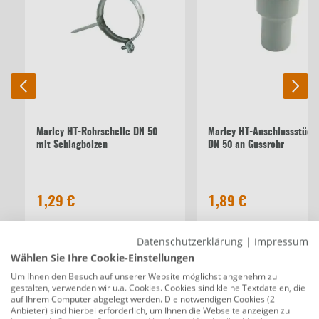
Marley HT-Rohrschelle DN 50
Marley HT-Anschlussstück
mit Schlagbolzen
DN 50 an Gussrohr
1,29 €
1,89 €
Datenschutzerklärung
|
Impressum
Beschreibung
Wählen Sie Ihre Cookie-Einstellungen
Marley HT-Abzweig DN 50/50 87°
Um Ihnen den Besuch auf unserer Website möglichst angenehm zu
gestalten, verwenden wir u.a. Cookies. Cookies sind kleine Textdateien, die
Produktnummer:
0782141793
auf Ihrem Computer abgelegt werden. Die notwendigen Cookies (2
Anbieter) sind hierbei erforderlich, um Ihnen die Webseite anzeigen zu