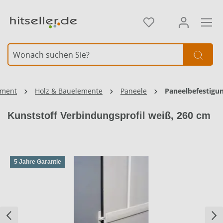
alt springen
Element überspringen
iment
Holz & Bauelemente
Paneele
Paneelbefestigu
Kunststoff Verbindungsprofil weiß, 260 cm
5 Jahre Garantie