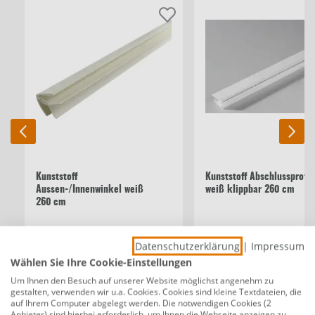
Kunststoff
Kunststoff Abschlussprofil
Aussen-/Innenwinkel weiß
weiß klippbar 260 cm
260 cm
6,99 €
4,99 €
Datenschutzerklärung
|
Impressum
2,69 €/lfm
1,9
Wählen Sie Ihre Cookie-Einstellungen
Um Ihnen den Besuch auf unserer Website möglichst angenehm zu
Beschreibung
gestalten, verwenden wir u.a. Cookies. Cookies sind kleine Textdateien, die
auf Ihrem Computer abgelegt werden. Die notwendigen Cookies (2
Anbieter) sind hierbei erforderlich, um Ihnen die Webseite anzeigen zu