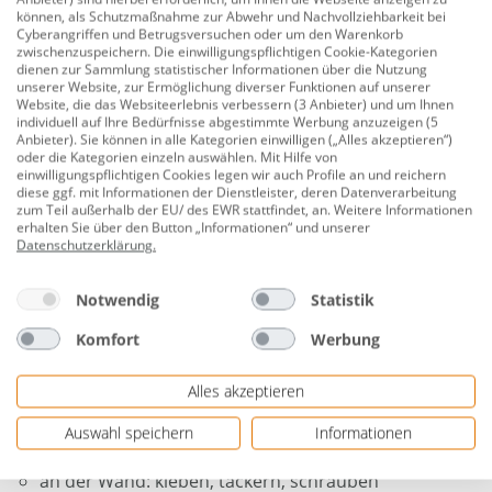
Kunststoff Verbindungsprofil weiß, 260
können, als Schutzmaßnahme zur Abwehr und Nachvollziehbarkeit bei
cm
Cyberangriffen und Betrugsversuchen oder um den Warenkorb
zwischenzuspeichern. Die einwilligungspflichtigen Cookie-Kategorien
Produktnummer:
0780300455
dienen zur Sammlung statistischer Informationen über die Nutzung
unserer Website, zur Ermöglichung diverser Funktionen auf unserer
Website, die das Websiteerlebnis verbessern (3 Anbieter) und um Ihnen
Verbindungsprofil passend zu Grosfillex Wand- und
individuell auf Ihre Bedürfnisse abgestimmte Werbung anzuzeigen (5
Deckenpaneele. Besonders einfache Verlegung an
Anbieter). Sie können in alle Kategorien einwilligen („Alles akzeptieren“)
oder die Kategorien einzeln auswählen. Mit Hilfe von
Wand- und Decke, da Oberteil nach Verlegung der
einwilligungspflichtigen Cookies legen wir auch Profile an und reichern
Paneele aufgeklippt wird.
diese ggf. mit Informationen der Dienstleister, deren Datenverarbeitung
zum Teil außerhalb der EU/ des EWR stattfindet, an. Weitere Informationen
erhalten Sie über den Button „Informationen“ und unserer
Länge: 260 cm
Datenschutzerklärung
.
Material: PVC
Notwendig
Statistik
Dekor: weiß
Komfort
Werbung
Anwendungsbereich: Wände und Decken im
Innenbereich
Alles akzeptieren
Hinweis: klippbar
Auswahl speichern
Informationen
einfach zu verlegen
an der Wand: kleben, tackern, schrauben