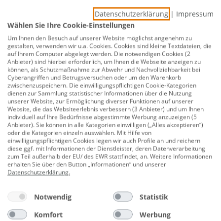
586350087
Datenschutzerklärung
|
Impressum
Produktnummer:
0775043279
Wählen Sie Ihre Cookie-Einstellungen
Taster beleuchtet (mit Linse und eingesetzter
Um Ihnen den Besuch auf unserer Website möglichst angenehm zu
Glimmlampe) im Design RIVOS und der Farbe anthrazit
gestalten, verwenden wir u.a. Cookies. Cookies sind kleine Textdateien, die
auf Ihrem Computer abgelegt werden. Die notwendigen Cookies (2
mit einer Nennspannung von 250V sowie einem
Anbieter) sind hierbei erforderlich, um Ihnen die Webseite anzeigen zu
Schaltvermögen von 10AX. Schutzart IP 20.
können, als Schutzmaßnahme zur Abwehr und Nachvollziehbarkeit bei
Cyberangriffen und Betrugsversuchen oder um den Warenkorb
zwischenzuspeichern. Die einwilligungspflichtigen Cookie-Kategorien
Schalterprogramm: Rivo
dienen zur Sammlung statistischer Informationen über die Nutzung
unserer Website, zur Ermöglichung diverser Funktionen auf unserer
Farbe: anthrazit
Website, die das Websiteerlebnis verbessern (3 Anbieter) und um Ihnen
individuell auf Ihre Bedürfnisse abgestimmte Werbung anzuzeigen (5
Schutzart: IP 20 (für innen)
Anbieter). Sie können in alle Kategorien einwilligen („Alles akzeptieren“)
oder die Kategorien einzeln auswählen. Mit Hilfe von
Einzeltaster
einwilligungspflichtigen Cookies legen wir auch Profile an und reichern
diese ggf. mit Informationen der Dienstleister, deren Datenverarbeitung
Wippe
zum Teil außerhalb der EU/ des EWR stattfindet, an. Weitere Informationen
erhalten Sie über den Button „Informationen“ und unserer
Zusammenstellung: Basiselement mit zentraler
Datenschutzerklärung
.
Abdeckplatte
Notwendig
Statistik
Montageart: Unterputz
Komfort
Werbung
Befestigungsart: Krallen-/Schraubbefestigung