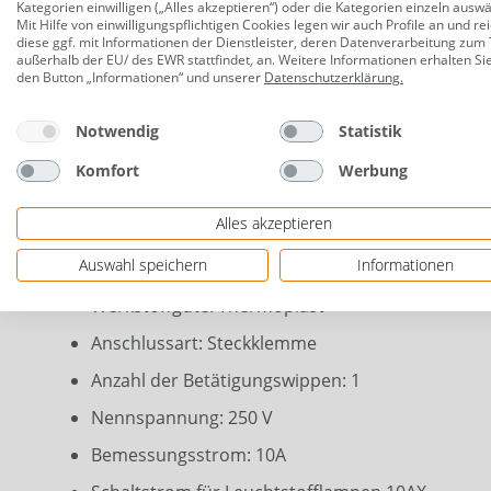
Farbe: anthrazit
Kategorien einwilligen („Alles akzeptieren“) oder die Kategorien einzeln ausw
Mit Hilfe von einwilligungspflichtigen Cookies legen wir auch Profile an und re
diese ggf. mit Informationen der Dienstleister, deren Datenverarbeitung zum 
Schutzart: IP 20 (für innen)
außerhalb der EU/ des EWR stattfindet, an. Weitere Informationen erhalten Si
den Button „Informationen“ und unserer
Datenschutzerklärung
.
Wechselschalter
Wippe/Taste
Notwendig
Statistik
Zusammenstellung: Basiselement mit zentraler 
Komfort
Werbung
Montageart: Unterputz
Alles akzeptieren
Befestigungsart: Krallen-/Schraubbefestigung
Auswahl speichern
Informationen
Material: Kunststoff
Werkstoffgüte: Thermoplast
Anschlussart: Steckklemme
Anzahl der Betätigungswippen: 1
Nennspannung: 250 V
Bemessungsstrom: 10A