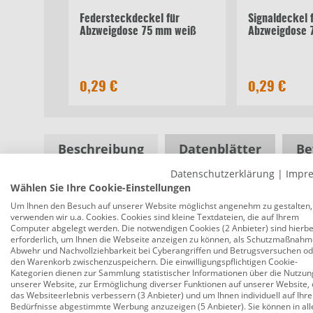
Federsteckdeckel für
Signaldeckel 
Abzweigdose 75 mm weiß
Abzweigdose 
0,29 €
0,29 €
Beschreibung
Datenblätter
Be
Datenschutzerklärung
|
Impr
Wählen Sie Ihre Cookie-Einstellungen
Kopp Kontrollschalter Rivo beleuchtet
Um Ihnen den Besuch auf unserer Website möglichst angenehm zu gestalten,
verwenden wir u.a. Cookies. Cookies sind kleine Textdateien, die auf Ihrem
Produktnummer:
0775043274
Computer abgelegt werden. Die notwendigen Cookies (2 Anbieter) sind hierbe
erforderlich, um Ihnen die Webseite anzeigen zu können, als Schutzmaßnahm
Kontrollschalter (Aus-/Wechselschalter mit Linse
Abwehr und Nachvollziehbarkeit bei Cyberangriffen und Betrugsversuchen o
den Warenkorb zwischenzuspeichern. Die einwilligungspflichtigen Cookie-
sowie einem Schaltvermögen von 10AX. Schutzart I
Kategorien dienen zur Sammlung statistischer Informationen über die Nutzun
unserer Website, zur Ermöglichung diverser Funktionen auf unserer Website, 
Schalterprogramm: Rivo
das Websiteerlebnis verbessern (3 Anbieter) und um Ihnen individuell auf Ihre
Bedürfnisse abgestimmte Werbung anzuzeigen (5 Anbieter). Sie können in all