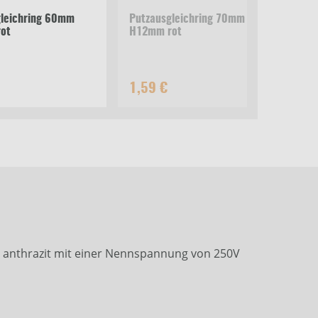
gleichring 60mm
Putzausgleichring 70mm
REV
ot
H12mm rot
Wec
Sta
1,59 €
10
e anthrazit mit einer Nennspannung von 250V