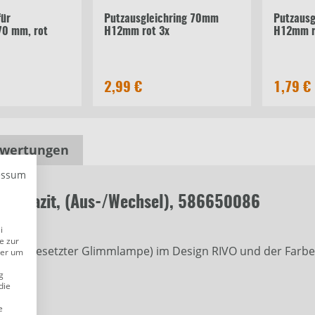
für
Putzausgleichring 70mm
Putzaus
70 mm, rot
H12mm rot 3x
H12mm r
2,99 €
1,79 €
wertungen
essum
 anthrazit, (Aus-/Wechsel), 586650086
i
e zur
 und eingesetzter Glimmlampe) im Design RIVO und der Farb
der um
P 20.
g
die
e