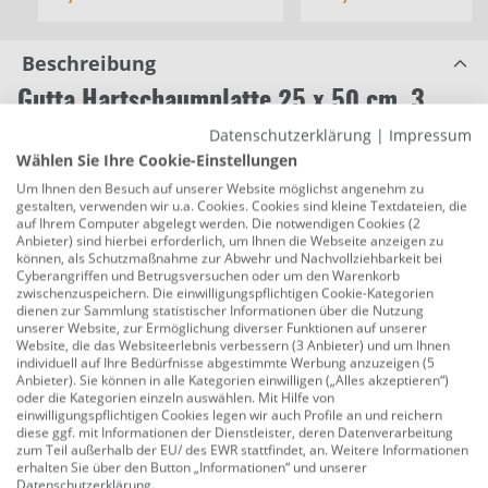
Beschreibung
Gutta Hartschaumplatte 25 x 50 cm, 3
mm, grau
Datenschutzerklärung
|
Impressum
Wählen Sie Ihre Cookie-Einstellungen
Produktnummer:
0779401543
Um Ihnen den Besuch auf unserer Website möglichst angenehm zu
Gutta hobbycolor sind leichte, gleichmäßig
gestalten, verwenden wir u.a. Cookies. Cookies sind kleine Textdateien, die
auf Ihrem Computer abgelegt werden. Die notwendigen Cookies (2
aufgeschäumte Kunststoffplatten mit geschlossener
Anbieter) sind hierbei erforderlich, um Ihnen die Webseite anzeigen zu
Zellstruktur, was zu einer hervorragenden
können, als Schutzmaßnahme zur Abwehr und Nachvollziehbarkeit bei
Cyberangriffen und Betrugsversuchen oder um den Warenkorb
Widerstandsfähigkeit gegenüber Schlägen und
zwischenzuspeichern. Die einwilligungspflichtigen Cookie-Kategorien
Kratzern führt. Gutta hobbycolor verfügt trotz des
dienen zur Sammlung statistischer Informationen über die Nutzung
unserer Website, zur Ermöglichung diverser Funktionen auf unserer
geringen Gewichts über hohe Eigensteifigkeit und
Website, die das Websiteerlebnis verbessern (3 Anbieter) und um Ihnen
bleibt auch nach umfangreicher Bearbeitung stabil.
individuell auf Ihre Bedürfnisse abgestimmte Werbung anzuzeigen (5
Anbieter). Sie können in alle Kategorien einwilligen („Alles akzeptieren“)
Gutta hobbycolor bietet durch seine geschlossene,
oder die Kategorien einzeln auswählen. Mit Hilfe von
seidenmatte Oberfläche optimale
einwilligungspflichtigen Cookies legen wir auch Profile an und reichern
diese ggf. mit Informationen der Dienstleister, deren Datenverarbeitung
Weiterverarbeitungsmöglichkeiten. Bedrucken,
zum Teil außerhalb der EU/ des EWR stattfindet, an. Weitere Informationen
Beschriften, Lackieren und Bekleben ist problemlos
erhalten Sie über den Button „Informationen“ und unserer
Datenschutzerklärung
.