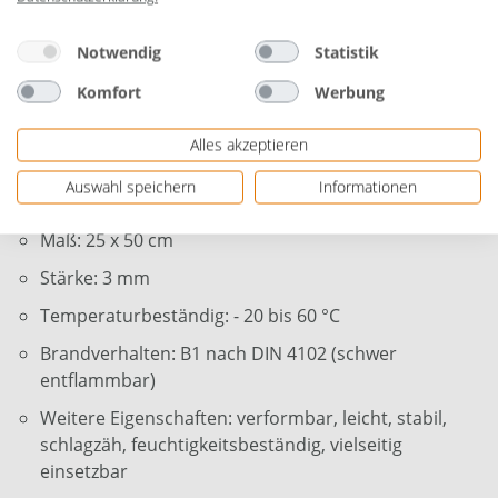
möglich.
Einsatzbereich: Innen
Notwendig
Statistik
Anwendungsbereich: Basteln, Modellbau
Komfort
Werbung
Material: Polyvinylchlorid (PVC) - aufgeschäumt
Alles akzeptieren
Farbe: grau
Auswahl speichern
Informationen
Oberfläche: unbehandelt
Maß: 25 x 50 cm
Stärke: 3 mm
Temperaturbeständig: - 20 bis 60 °C
Brandverhalten: B1 nach DIN 4102 (schwer
entflammbar)
Weitere Eigenschaften: verformbar, leicht, stabil,
schlagzäh, feuchtigkeitsbeständig, vielseitig
einsetzbar