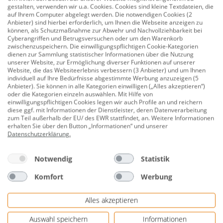
gestalten, verwenden wir u.a. Cookies. Cookies sind kleine Textdateien, die
Bohren aller guttagliss Kunststoffplatten. Stufenlos
auf Ihrem Computer abgelegt werden. Die notwendigen Cookies (2
von 4 - 14 mm mit Laserskalierung.
Anbieter) sind hierbei erforderlich, um Ihnen die Webseite anzeigen zu
können, als Schutzmaßnahme zur Abwehr und Nachvollziehbarkeit bei
Cyberangriffen und Betrugsversuchen oder um den Warenkorb
Farbe: silber
zwischenzuspeichern. Die einwilligungspflichtigen Cookie-Kategorien
dienen zur Sammlung statistischer Informationen über die Nutzung
von 1 mm - 14 mm stufenlose Skalierung
unserer Website, zur Ermöglichung diverser Funktionen auf unserer
Website, die das Websiteerlebnis verbessern (3 Anbieter) und um Ihnen
Herstellerinformationen: Gutta Werke GmbH Bau-
individuell auf Ihre Bedürfnisse abgestimmte Werbung anzuzeigen (5
Und Heimwerkerprodukte | Bahnhofstraße 51-57 |
Anbieter). Sie können in alle Kategorien einwilligen („Alles akzeptieren“)
oder die Kategorien einzeln auswählen. Mit Hilfe von
77746 Schutterwald, DEUTSCHLAND | eMail:
einwilligungspflichtigen Cookies legen wir auch Profile an und reichern
info@gutta.com | Herstellernr. 3410241
diese ggf. mit Informationen der Dienstleister, deren Datenverarbeitung
zum Teil außerhalb der EU/ des EWR stattfindet, an. Weitere Informationen
erhalten Sie über den Button „Informationen“ und unserer
Datenschutzerklärung
.
Bewertungen
Notwendig
Statistik
Komfort
Werbung
Alles akzeptieren
Genauere Informationen zur kostenlosen
Altgeräterücknahme gemäß Elektro- und
Auswahl speichern
Informationen