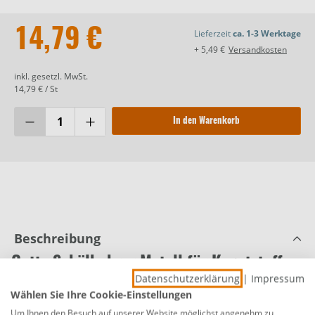
14,79 €
Lieferzeit
ca. 1-3 Werktage
+ 5,49 €
Versandkosten
inkl. gesetzl. MwSt.
14,79 € / St
In den Warenkorb
Beschreibung
Gutta Schälbohrer Metall für Kunststoff
Datenschutzerklärung
|
Impressum
Produktnummer:
0760051341
Wählen Sie Ihre Cookie-Einstellungen
Guttagliss Kunststoffbohrer Schälbohrer HSS zum
Um Ihnen den Besuch auf unserer Website möglichst angenehm zu