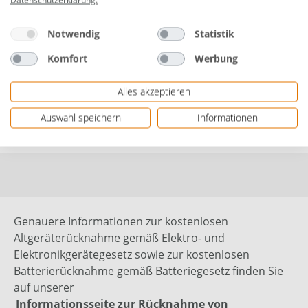
Breite: 1,90 - 2,15 m
Notwendig
Statistik
Herstellerinformationen: GO-DE Textil GmbH | Am
Roten Weg | 54492 Zeltingen-Rachtig,
Komfort
Werbung
DEUTSCHLAND | eMail: info@go-de.com |
Herstellernr. 1080-90
Alles akzeptieren
Auswahl speichern
Informationen
Bewertungen
Genauere Informationen zur kostenlosen
Altgeräterücknahme gemäß Elektro- und
Elektronikgerätegesetz sowie zur kostenlosen
Batterierücknahme gemäß Batteriegesetz finden Sie
auf unserer
Informationsseite zur Rücknahme von