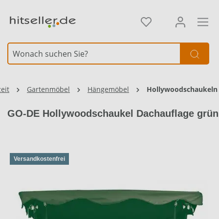
alt springen
eit
Gartenmöbel
Hängemöbel
Hollywoodschaukeln
GO-DE Hollywoodschaukel Dachauflage grün
Versandkostenfrei