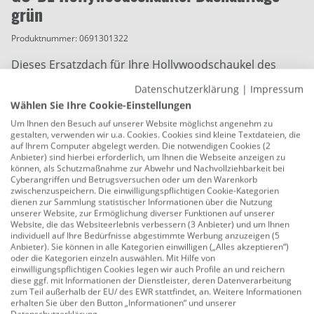
grün
Produktnummer:
0691301322
Dieses Ersatzdach für Ihre Hollywoodschaukel des
deutschen Herstellers GO-DE gibt Ihrem
Datenschutzerklärung
|
Impressum
Lieblingssitzplatz auf Ihrem Balkon oder in Ihrem
Wählen Sie Ihre Cookie-Einstellungen
Garten ein neues attraktiven Aussehen. Das moderne
Um Ihnen den Besuch auf unserer Website möglichst angenehm zu
Dessin rundet Ihren Außenbereich stilvoll ab - somit
gestalten, verwenden wir u.a. Cookies. Cookies sind kleine Textdateien, die
auf Ihrem Computer abgelegt werden. Die notwendigen Cookies (2
sind Sie bestens ausgestattet für die Outdoor-Saison!
Anbieter) sind hierbei erforderlich, um Ihnen die Webseite anzeigen zu
Mit diesem neuen Dach starten Sie komfortabel in die
können, als Schutzmaßnahme zur Abwehr und Nachvollziehbarkeit bei
Cyberangriffen und Betrugsversuchen oder um den Warenkorb
Gartensaison. Komfort und Design - unsere Auflagen
zwischenzuspeichern. Die einwilligungspflichtigen Cookie-Kategorien
vereinen beides und setzen Ihre modernen Stühle
dienen zur Sammlung statistischer Informationen über die Nutzung
unserer Website, zur Ermöglichung diverser Funktionen auf unserer
bestens in Szene und die hochwertige Verarbeitung
Website, die das Websiteerlebnis verbessern (3 Anbieter) und um Ihnen
leistet eine lange Lebensdauer.
individuell auf Ihre Bedürfnisse abgestimmte Werbung anzuzeigen (5
Anbieter). Sie können in alle Kategorien einwilligen („Alles akzeptieren“)
oder die Kategorien einzeln auswählen. Mit Hilfe von
Tiefe: 1,25 - 1,45 m
einwilligungspflichtigen Cookies legen wir auch Profile an und reichern
diese ggf. mit Informationen der Dienstleister, deren Datenverarbeitung
Farbe: grün
zum Teil außerhalb der EU/ des EWR stattfindet, an. Weitere Informationen
erhalten Sie über den Button „Informationen“ und unserer
Material: 100 % Polyester
Datenschutzerklärung
.