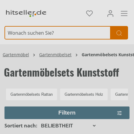
alt springen
Element überspringen
Gartenmöbel
Gartenmöbelset
Gartenmöbelsets Kunstst
Gartenmöbelsets Kunststoff
Gartenmöbelsets Rattan
Gartenmöbelsets Holz
Gartenmöb
Filtern
Sortiert nach: