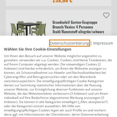
238,00 €
Grandsoleil Garten-Essgruppe
Brunch/Venice 4 Personen
Stahl/Kunststoff olivgrün/schwarz
Datenschutzerklärung
|
Impressum
238,00 €
Wählen Sie Ihre Cookie-Einstellungen
Um Ihnen den Besuch auf unserer Website möglichst angenehm zu
gestalten, verwenden wir u.a. Cookies. Cookies sind kleine Textdateien, die
auf Ihrem Computer abgelegt werden. Die notwendigen Cookies (2
Anbieter) sind hierbei erforderlich, um Ihnen die Webseite anzeigen zu
Grandsoleil Garten-Essgruppe
können, als Schutzmaßnahme zur Abwehr und Nachvollziehbarkeit bei
Brunch/Venice 4 Personen
Cyberangriffen und Betrugsversuchen oder um den Warenkorb
Stahl/Kunststoff schwarz
zwischenzuspeichern. Die einwilligungspflichtigen Cookie-Kategorien
dienen zur Sammlung statistischer Informationen über die Nutzung
unserer Website, zur Ermöglichung diverser Funktionen auf unserer
Website, die das Websiteerlebnis verbessern (3 Anbieter) und um Ihnen
238,00 €
individuell auf Ihre Bedürfnisse abgestimmte Werbung anzuzeigen (5
Anbieter). Sie können in alle Kategorien einwilligen („Alles akzeptieren“)
oder die Kategorien einzeln auswählen. Mit Hilfe von
einwilligungspflichtigen Cookies legen wir auch Profile an und reichern
diese ggf. mit Informationen der Dienstleister, deren Datenverarbeitung