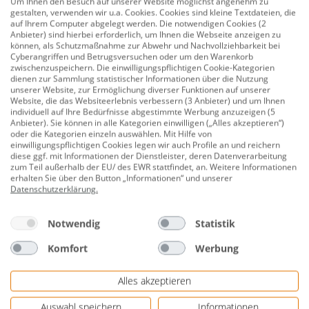
Um Ihnen den Besuch auf unserer Website möglichst angenehm zu
gestalten, verwenden wir u.a. Cookies. Cookies sind kleine Textdateien, die
auf Ihrem Computer abgelegt werden. Die notwendigen Cookies (2
UVP:
229,00 €
Anbieter) sind hierbei erforderlich, um Ihnen die Webseite anzeigen zu
129,00 €
können, als Schutzmaßnahme zur Abwehr und Nachvollziehbarkeit bei
Cyberangriffen und Betrugsversuchen oder um den Warenkorb
zwischenzuspeichern. Die einwilligungspflichtigen Cookie-Kategorien
dienen zur Sammlung statistischer Informationen über die Nutzung
unserer Website, zur Ermöglichung diverser Funktionen auf unserer
3 von 3 Produkten angesehen
Website, die das Websiteerlebnis verbessern (3 Anbieter) und um Ihnen
individuell auf Ihre Bedürfnisse abgestimmte Werbung anzuzeigen (5
Anbieter). Sie können in alle Kategorien einwilligen („Alles akzeptieren“)
oder die Kategorien einzeln auswählen. Mit Hilfe von
einwilligungspflichtigen Cookies legen wir auch Profile an und reichern
diese ggf. mit Informationen der Dienstleister, deren Datenverarbeitung
zum Teil außerhalb der EU/ des EWR stattfindet, an. Weitere Informationen
erhalten Sie über den Button „Informationen“ und unserer
Datenschutzerklärung
.
Kostenlose Rücksendung
Notwendig
Statistik
Komfort
Werbung
Alles akzeptieren
Auswahl speichern
Informationen