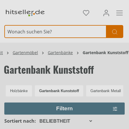
alt springen
Element überspringen
it
Gartenmöbel
Gartenbänke
Gartenbank Kunststoff
Gartenbank Kunststoff
Holzbänke
Gartenbank Kunststoff
Gartenbank Metall
Filtern
Sortiert nach: