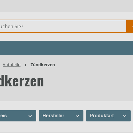
Autoteile
Zündkerzen
dkerzen
eis
Hersteller
Produktart
Bosch Automotive
Zündkerze