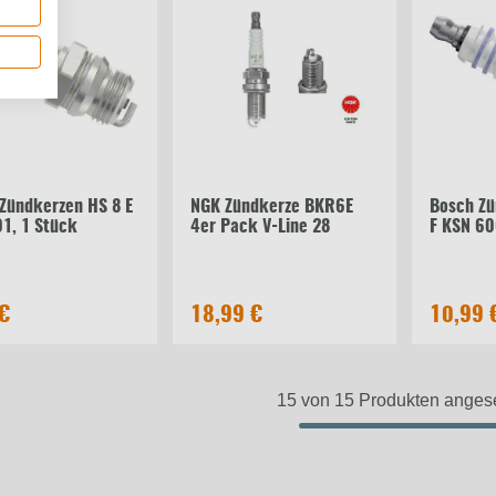
Zündkerzen HS 8 E
NGK Zündkerze BKR6E
Bosch Z
1, 1 Stück
4er Pack V-Line 28
F KSN 60
 €
18,99 €
10,99 
15 von 15 Produkten ange