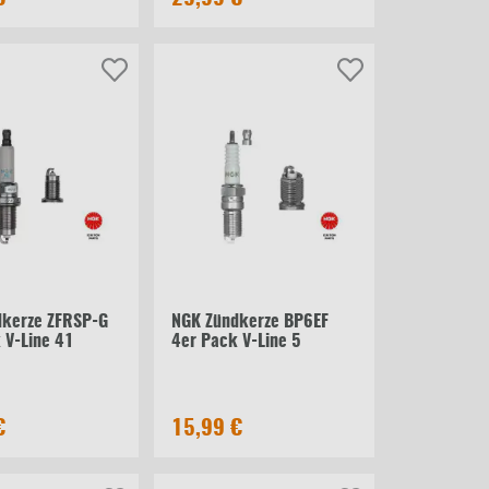
dkerze ZFRSP-G
NGK Zündkerze BP6EF
 V-Line 41
4er Pack V-Line 5
€
15,99 €