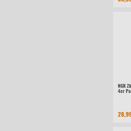
NGK Z
4er Pa
28,9