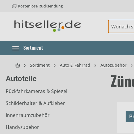
Kostenlose Rücksendung
ur Hauptnavigation springen
Element überspringen
Sortiment
Sortiment
Auto & Fahrrad
Autozubehör
Autoteile
Zün
Rückfahrkameras & Spiegel
Schilderhalter & Aufkleber
Innenraumzubehör
Pr
Handyzubehör