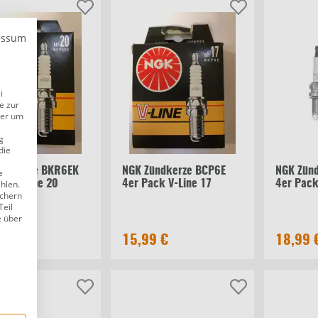
essum
i
e zur
der um
g
die
ündkerze BKR6EK
NGK Zündkerze BCP6E
NGK Zün
e
ählen.
ck V-Line 20
4er Pack V-Line 17
4er Pack
ichern
Teil
e über
9 €
15,99 €
18,99 