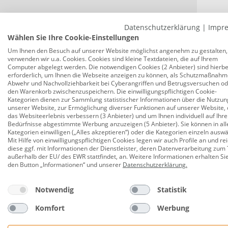
Datenschutzerklärung
|
Impr
Wählen Sie Ihre Cookie-Einstellungen
Um Ihnen den Besuch auf unserer Website möglichst angenehm zu gestalten,
verwenden wir u.a. Cookies. Cookies sind kleine Textdateien, die auf Ihrem
Computer abgelegt werden. Die notwendigen Cookies (2 Anbieter) sind hierbe
erforderlich, um Ihnen die Webseite anzeigen zu können, als Schutzmaßnahm
Abwehr und Nachvollziehbarkeit bei Cyberangriffen und Betrugsversuchen o
den Warenkorb zwischenzuspeichern. Die einwilligungspflichtigen Cookie-
Kategorien dienen zur Sammlung statistischer Informationen über die Nutzun
unserer Website, zur Ermöglichung diverser Funktionen auf unserer Website, 
das Websiteerlebnis verbessern (3 Anbieter) und um Ihnen individuell auf Ihre
NGK Z
Bedürfnisse abgestimmte Werbung anzuzeigen (5 Anbieter). Sie können in all
Kategorien einwilligen („Alles akzeptieren“) oder die Kategorien einzeln ausw
4er Pa
Mit Hilfe von einwilligungspflichtigen Cookies legen wir auch Profile an und re
diese ggf. mit Informationen der Dienstleister, deren Datenverarbeitung zum 
außerhalb der EU/ des EWR stattfindet, an. Weitere Informationen erhalten Si
den Button „Informationen“ und unserer
Datenschutzerklärung
.
28,9
Notwendig
Statistik
Komfort
Werbung