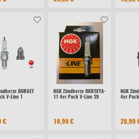
ündkerze BUR6ET
NGK Zündkerze BKR5EYA-
NGK Zün
ck V-Line 1
11 4er Pack V-Line 39
4er Pack
9 €
18,99 €
28,99 