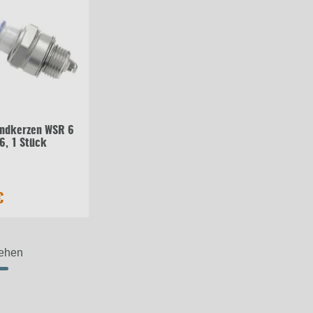
ündkerzen WSR 6
6, 1 Stück
€
sehen