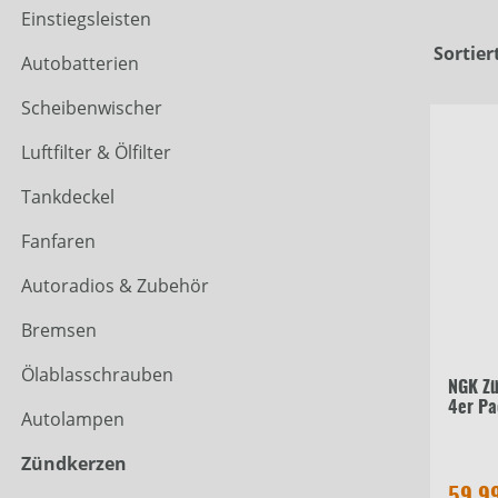
Einstiegsleisten
Sortier
Autobatterien
Scheibenwischer
Luftfilter & Ölfilter
Tankdeckel
Fanfaren
Autoradios & Zubehör
Bremsen
Ölablasschrauben
NGK Z
4er Pa
Autolampen
Zündkerzen
59,9