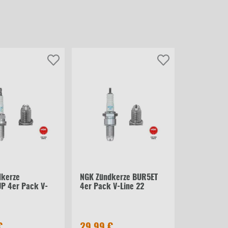
dkerze
NGK Zündkerze BUR5ET
P 4er Pack V-
4er Pack V-Line 22
€
29,99 €