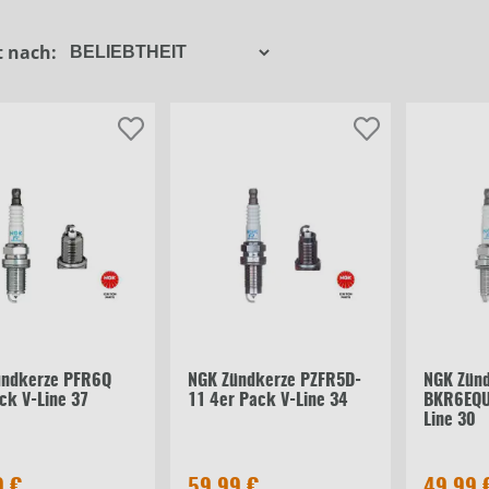
NGK
t nach:
Filter schließen
ündkerze PFR6Q
NGK Zündkerze PZFR5D-
NGK Zün
ck V-Line 37
11 4er Pack V-Line 34
BKR6EQU
Line 30
9 €
59,99 €
49,99 