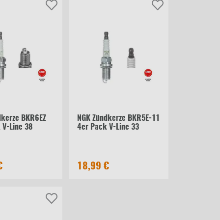
dkerze BKR6EZ
NGK Zündkerze BKR5E-11
 V-Line 38
4er Pack V-Line 33
€
18,99 €