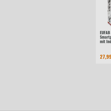
EUFAB 
Smart
mit In
27,9