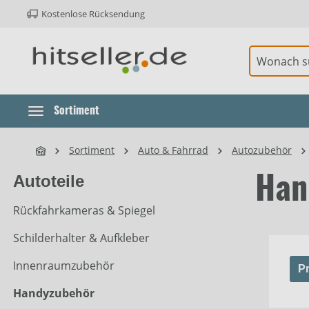
Kostenlose Rücksendung
ur Hauptnavigation springen
Element überspringen
Sortiment
Sortiment
Auto & Fahrrad
Autozubehör
Autoteile
Han
Rückfahrkameras & Spiegel
Schilderhalter & Aufkleber
Innenraumzubehör
Pr
Handyzubehör