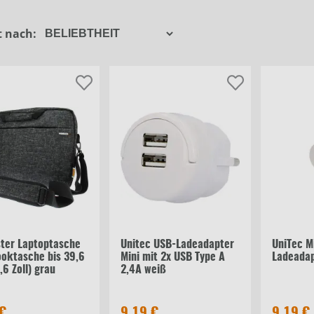
Eufab
Handyzubehö
t nach:
Happy People
Ladeadapter
Filter schließen
Primaster
Ladestation
Schwaiger
Notebooktasc
TrendLine
Zubehör
Unitec Elektro
Weitere
ter Laptoptasche
Unitec USB-Ladeadapter
UniTec M
oktasche bis 39,6
Mini mit 2x USB Type A
Ladeadap
,6 Zoll) grau
2,4A weiß
 €
9,19 €
9,19 €