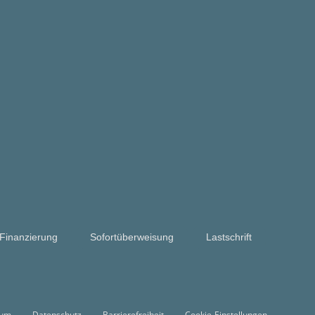
Finanzierung
Sofortüberweisung
Lastschrift
sum
Datenschutz
Barrierefreiheit
Cookie-Einstellungen