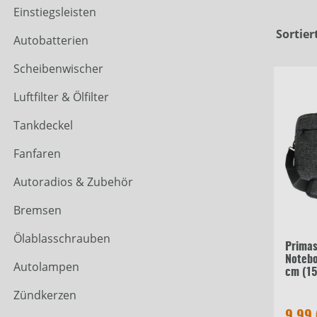
Einstiegsleisten
Sortier
Autobatterien
Scheibenwischer
Luftfilter & Ölfilter
Tankdeckel
Fanfaren
Autoradios & Zubehör
Bremsen
Ölablasschrauben
Primas
Notebo
Autolampen
cm (15
Zündkerzen
9,99