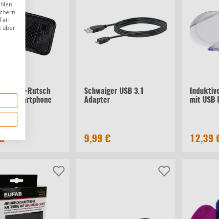
ählen.
ichern
Teil
e über
ine Anti-Rutsch
Schwaiger USB 3.1
Induktiv
 für Smartphone
Adapter
mit USB 
 €
9,99 €
12,39 