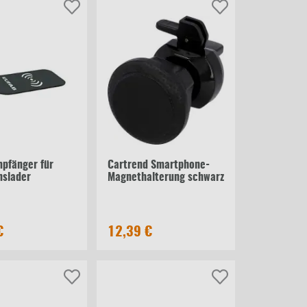
pfänger für
Cartrend Smartphone-
nslader
Magnethalterung schwarz
€
12,39 €