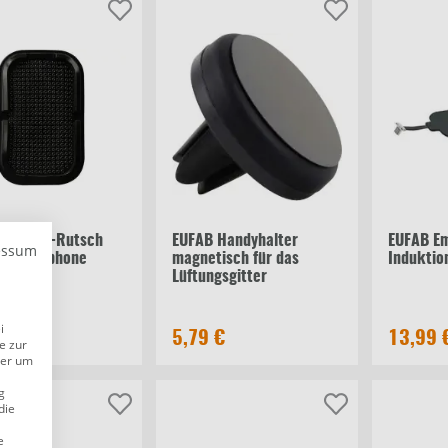
ine Anti-Rutsch
EUFAB Handyhalter
EUFAB Em
essum
r Smartphone
magnetisch für das
Induktio
Lüftungsgitter
i
 €
5,79 €
13,99 
e zur
der um
g
die
e