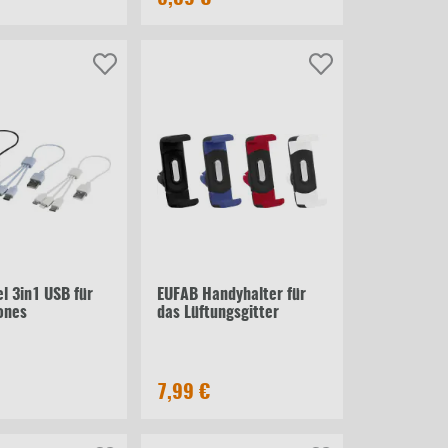
l 3in1 USB für
EUFAB Handyhalter für
ones
das Lüftungsgitter
7,99 €