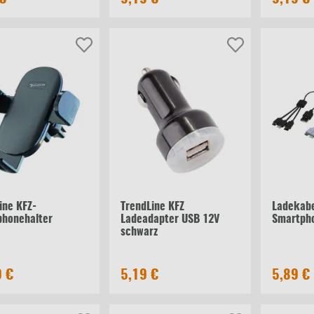
ine KFZ-
TrendLine KFZ
Ladekabe
phonehalter
Ladeadapter USB 12V
Smartph
schwarz
9 €
5,19 €
5,89 €