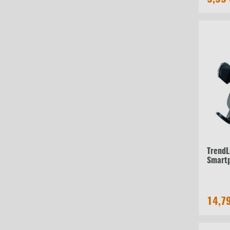
TrendL
Smart
14,7