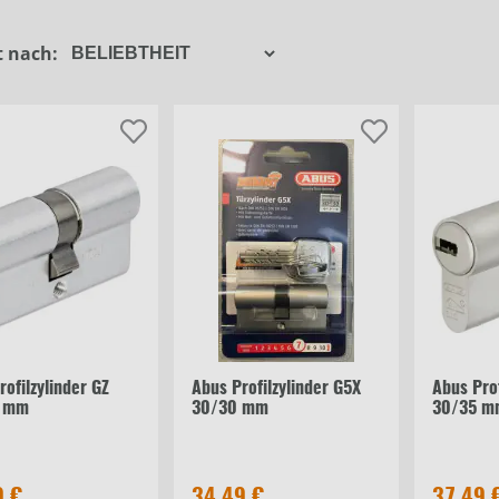
Alpertec
Bauschlüssel
t nach:
Panto
Blindzylinder
Filter schließen
Weitere
Dornschlüssel
Profilzylinder
Schmiermittel
Schraube
rofilzylinder GZ
Abus Profilzylinder G5X
Abus Prof
 mm
30/30 mm
30/35 m
9 €
34,49 €
37,49 