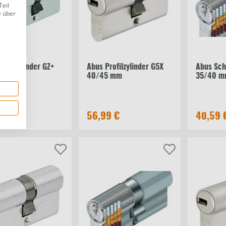
Teil
e über
naufzylinder GZ+
Abus Profilzylinder G5X
Abus Sch
 mm
40/45 mm
35/40 
9 €
56,99 €
40,59 