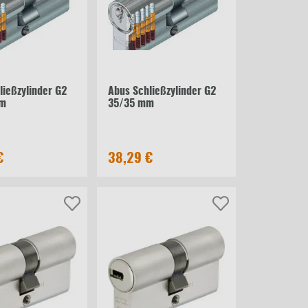
ließzylinder G2
Abus Schließzylinder G2
mm
35/35 mm
€
38,29 €