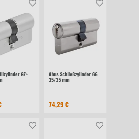
ilzylinder GZ+
Abus Schließzylinder G6
m
35/35 mm
€
74,29 €