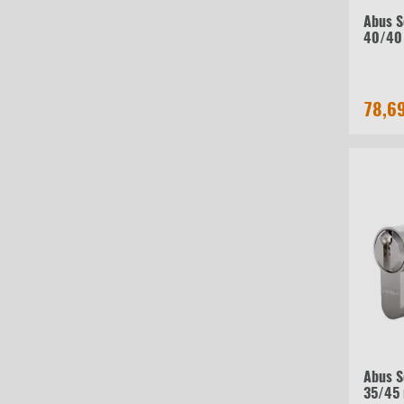
Abus S
40/40
78,6
Abus S
35/45