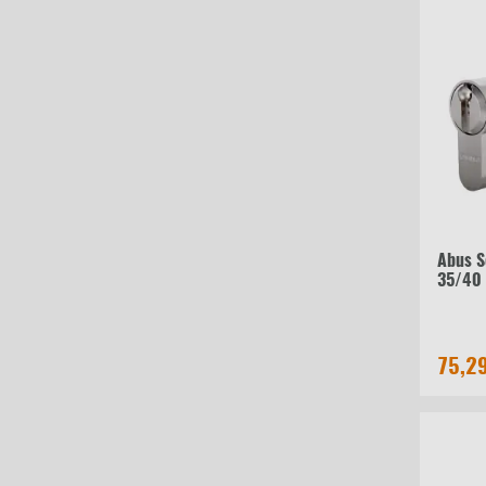
Abus S
35/40
75,2