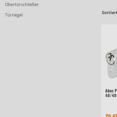
Obertürschließer
Sortier
Türriegel
Abus P
40/40
20,4