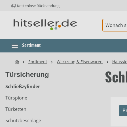
Kostenlose Rücksendung
ur Hauptnavigation springen
Element überspringen
Sortiment
Sortiment
Werkzeug & Eisenwaren
Haussic
Türsicherung
Sch
Schließzylinder
Türspione
Türketten
Pr
Schutzbeschläge