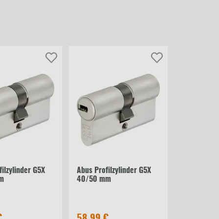
ilzylinder G5X
Abus Profilzylinder G5X
m
40/50 mm
€
58,99 €