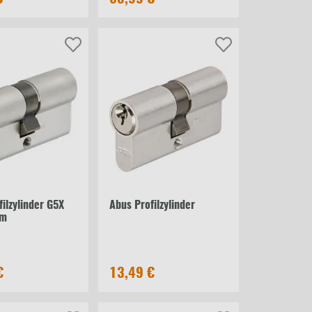
ilzylinder G5X
Abus Profilzylinder
mm
€
13,49 €