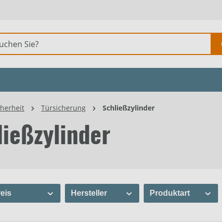
herheit
Türsicherung
Schließzylinder
ließzylinder
eis
Hersteller
Produktart
ABUS
Adapter