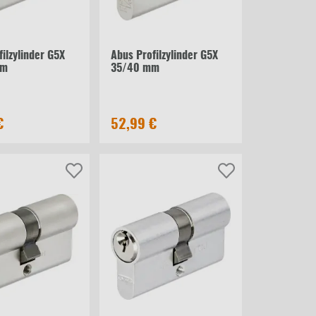
ilzylinder G5X
Abus Profilzylinder G5X
mm
35/40 mm
€
52,99 €