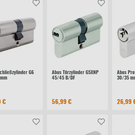
chließzylinder G6
Abus Türzylinder G5XNP
Abus Prof
 mm
45/45 B/DF
30/35 m
9 €
56,99 €
26,99 