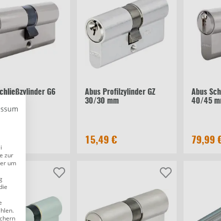
chließzylinder G6
Abus Profilzylinder GZ
Abus Sch
 mm
30/30 mm
40/45 
essum
9 €
15,49 €
79,99 
i
e zur
der um
g
die
e
ählen.
ichern