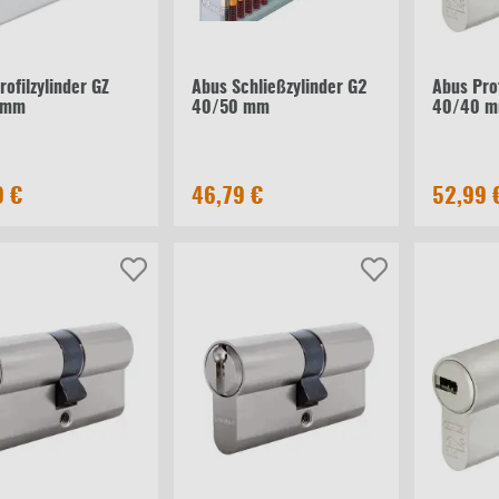
rofilzylinder GZ
Abus Schließzylinder G2
Abus Prof
 mm
40/50 mm
40/40 
9 €
46,79 €
52,99 