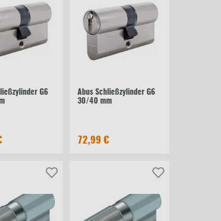
ließzylinder G6
Abus Schließzylinder G6
mm
30/40 mm
€
72,99 €