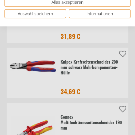
Alles akzeptieren
Knipex Seitenschneider 160 mm VDE
Auswahl speichern
Informationen
verchromt Mehrkomponenten Hülle
31,89 €
Knipex Kraftseitenschneider 200
mm schwarz Mehrkomponenten-
Hülle
34,69 €
Connex
Multifunktionsseitenschneider 190
mm