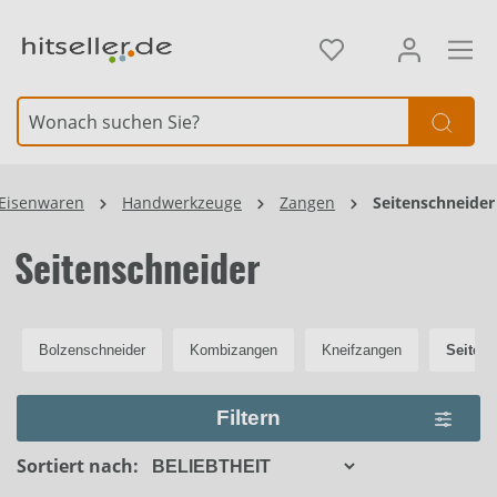
alt springen
Element überspringen
Eisenwaren
Handwerkzeuge
Zangen
Seitenschneider
Seitenschneider
Bolzenschneider
Kombizangen
Kneifzangen
Seiten
Filtern
Sortiert nach: