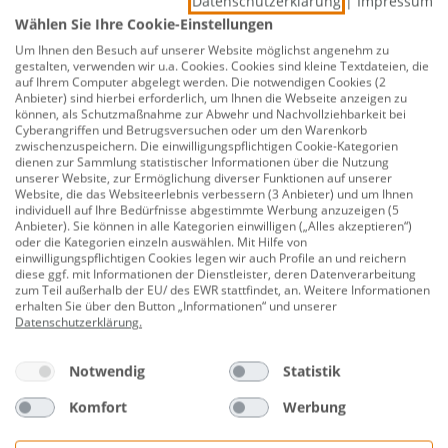
Datenschutzerklärung
|
Impressum
33,89 €
Wählen Sie Ihre Cookie-Einstellungen
Um Ihnen den Besuch auf unserer Website möglichst angenehm zu
gestalten, verwenden wir u.a. Cookies. Cookies sind kleine Textdateien, die
auf Ihrem Computer abgelegt werden. Die notwendigen Cookies (2
Anbieter) sind hierbei erforderlich, um Ihnen die Webseite anzeigen zu
Knipex Super-Knips Electronic
können, als Schutzmaßnahme zur Abwehr und Nachvollziehbarkeit bei
Cyberangriffen und Betrugsversuchen oder um den Warenkorb
zwischenzuspeichern. Die einwilligungspflichtigen Cookie-Kategorien
dienen zur Sammlung statistischer Informationen über die Nutzung
unserer Website, zur Ermöglichung diverser Funktionen auf unserer
Website, die das Websiteerlebnis verbessern (3 Anbieter) und um Ihnen
26,49 €
individuell auf Ihre Bedürfnisse abgestimmte Werbung anzuzeigen (5
Anbieter). Sie können in alle Kategorien einwilligen („Alles akzeptieren“)
oder die Kategorien einzeln auswählen. Mit Hilfe von
einwilligungspflichtigen Cookies legen wir auch Profile an und reichern
diese ggf. mit Informationen der Dienstleister, deren Datenverarbeitung
zum Teil außerhalb der EU/ des EWR stattfindet, an. Weitere Informationen
Connex Seitenschneider gerade 160
erhalten Sie über den Button „Informationen“ und unserer
mm 3K Griff
Datenschutzerklärung
.
Notwendig
Statistik
18,49 €
Komfort
Werbung