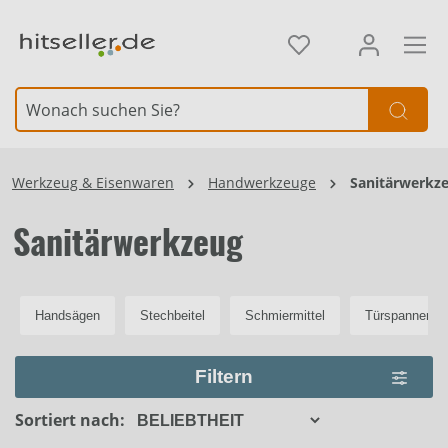
alt springen
Element überspringen
Werkzeug & Eisenwaren
Handwerkzeuge
Sanitärwerkz
Sanitärwerkzeug
Handsägen
Stechbeitel
Schmiermittel
Türspanner &
Filtern
Sortiert nach: