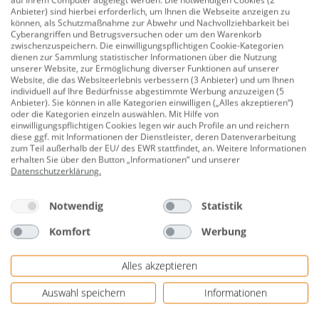
Anbieter) sind hierbei erforderlich, um Ihnen die Webseite anzeigen zu
Rothenberger Rohrabschneider
können, als Schutzmaßnahme zur Abwehr und Nachvollziehbarkeit bei
MiniCut II 6-22 mm
Cyberangriffen und Betrugsversuchen oder um den Warenkorb
zwischenzuspeichern. Die einwilligungspflichtigen Cookie-Kategorien
dienen zur Sammlung statistischer Informationen über die Nutzung
unserer Website, zur Ermöglichung diverser Funktionen auf unserer
Website, die das Websiteerlebnis verbessern (3 Anbieter) und um Ihnen
12,89 €
individuell auf Ihre Bedürfnisse abgestimmte Werbung anzuzeigen (5
Anbieter). Sie können in alle Kategorien einwilligen („Alles akzeptieren“)
oder die Kategorien einzeln auswählen. Mit Hilfe von
einwilligungspflichtigen Cookies legen wir auch Profile an und reichern
diese ggf. mit Informationen der Dienstleister, deren Datenverarbeitung
zum Teil außerhalb der EU/ des EWR stattfindet, an. Weitere Informationen
Rothenberger Schraublocher 32 mm,
erhalten Sie über den Button „Informationen“ und unserer
rund
Datenschutzerklärung
.
Notwendig
Statistik
21,79 €
Komfort
Werbung
Alles akzeptieren
Cornat Biegefeder innen ø 16 mm,
Auswahl speichern
Informationen
525 mm