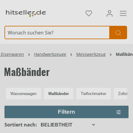
alt springen
Element überspringen
 Eisenwaren
Handwerkzeuge
Messwerkzeug
Maßbän
Maßbänder
Wasserwaagen
Maßbänder
Tieflochmarker
Zollstöc
Filtern
Sortiert nach: