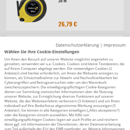
20 m
26,79 €
Versandkostenfrei
Datenschutzerklärung
|
Impressum
CON:P Rollbandmass 50 m auf
Wählen Sie Ihre Cookie-Einstellungen
Rahmen
Um Ihnen den Besuch auf unserer Website möglichst angenehm zu
gestalten, verwenden wir u.a. Cookies. Cookies sind kleine Textdateien, die
auf Ihrem Computer abgelegt werden. Die notwendigen Cookies (2
Anbieter) sind hierbei erforderlich, um Ihnen die Webseite anzeigen zu
31,49 €
können, als Schutzmaßnahme zur Abwehr und Nachvollziehbarkeit bei
Cyberangriffen und Betrugsversuchen oder um den Warenkorb
zwischenzuspeichern. Die einwilligungspflichtigen Cookie-Kategorien
dienen zur Sammlung statistischer Informationen über die Nutzung
unserer Website, zur Ermöglichung diverser Funktionen auf unserer
Website, die das Websiteerlebnis verbessern (3 Anbieter) und um Ihnen
Connex Rahmenbandmaß 50 m
individuell auf Ihre Bedürfnisse abgestimmte Werbung anzuzeigen (5
Anbieter). Sie können in alle Kategorien einwilligen („Alles akzeptieren“)
oder die Kategorien einzeln auswählen. Mit Hilfe von
einwilligungspflichtigen Cookies legen wir auch Profile an und reichern
diese ggf. mit Informationen der Dienstleister, deren Datenverarbeitung
zum Teil außerhalb der EU/ des EWR stattfindet, an. Weitere Informationen