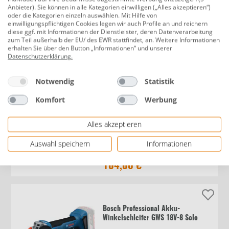
Anbieter). Sie können in alle Kategorien einwilligen („Alles akzeptieren“)
oder die Kategorien einzeln auswählen. Mit Hilfe von
Bosch Professional Akku-
einwilligungspflichtigen Cookies legen wir auch Profile an und reichern
diese ggf. mit Informationen der Dienstleister, deren Datenverarbeitung
Schwingschleifer GSS 12V-13 Solo
zum Teil außerhalb der EU/ des EWR stattfindet, an. Weitere Informationen
erhalten Sie über den Button „Informationen“ und unserer
Datenschutzerklärung
.
142,00 €
Notwendig
Statistik
Komfort
Werbung
Bosch Exzenterschleifer PEX 400 AE
Alles akzeptieren
370 W, Ø 125 mm
Auswahl speichern
Informationen
104,00 €
Bosch Professional Akku-
Winkelschleifer GWS 18V-8 Solo