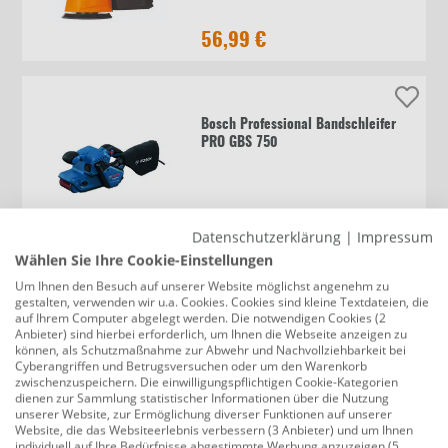
56,99 €
Bosch Professional Bandschleifer
PRO GBS 750
154,99 €
Datenschutzerklärung
|
Impressum
Wählen Sie Ihre Cookie-Einstellungen
Um Ihnen den Besuch auf unserer Website möglichst angenehm zu
gestalten, verwenden wir u.a. Cookies. Cookies sind kleine Textdateien, die
Bosch Professional Akku-
auf Ihrem Computer abgelegt werden. Die notwendigen Cookies (2
Winkelschleifer GWS18V-11PS Solo
Anbieter) sind hierbei erforderlich, um Ihnen die Webseite anzeigen zu
können, als Schutzmaßnahme zur Abwehr und Nachvollziehbarkeit bei
Cyberangriffen und Betrugsversuchen oder um den Warenkorb
zwischenzuspeichern. Die einwilligungspflichtigen Cookie-Kategorien
dienen zur Sammlung statistischer Informationen über die Nutzung
198,99 €
unserer Website, zur Ermöglichung diverser Funktionen auf unserer
Website, die das Websiteerlebnis verbessern (3 Anbieter) und um Ihnen
individuell auf Ihre Bedürfnisse abgestimmte Werbung anzuzeigen (5