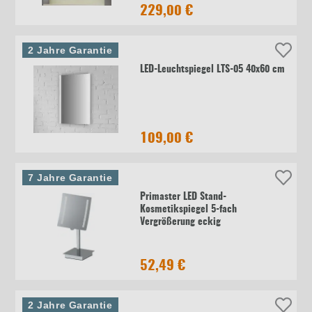
229,00 €
2 Jahre Garantie
LED-Leuchtspiegel LTS-05 40x60 cm
109,00 €
7 Jahre Garantie
Primaster LED Stand-
Kosmetikspiegel 5-fach
Vergrößerung eckig
52,49 €
2 Jahre Garantie