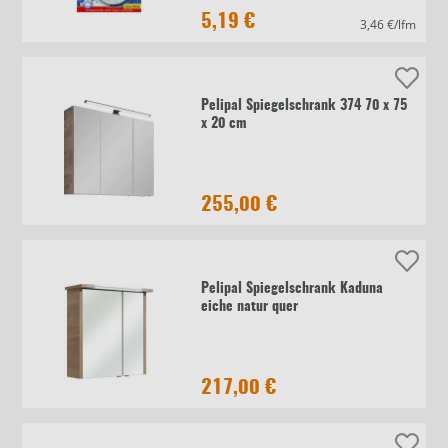
5,19 €
3,46 €/lfm
Pelipal Spiegelschrank 374 70 x 75
x 20 cm
255,00 €
Pelipal Spiegelschrank Kaduna
eiche natur quer
217,00 €