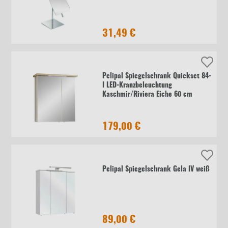
31,49 €
Pelipal Spiegelschrank Quickset 84-
I LED-Kranzbeleuchtung
Kaschmir/Riviera Eiche 60 cm
179,00 €
Pelipal Spiegelschrank Gela IV weiß
89,00 €