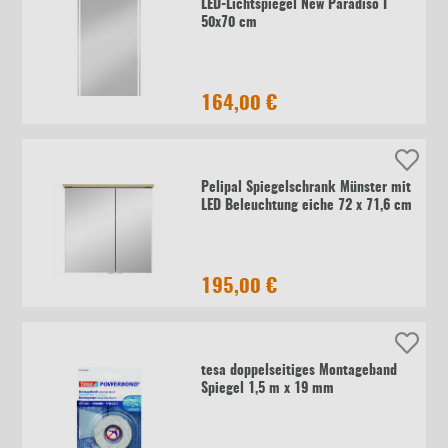
LED-Lichtspiegel New Paradiso I
50x70 cm
164,00 €
Pelipal Spiegelschrank Münster mit
LED Beleuchtung eiche 72 x 71,6 cm
195,00 €
tesa doppelseitiges Montageband
Spiegel 1,5 m x 19 mm