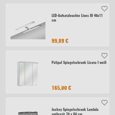
LED-Aufsatzleuchte Lines III 40x11
cm
99,89 €
Pelipal Spiegelschrank Licata I weiß
165,00 €
Jockey Spiegelschrank Lambda
anthrazit 70 x 64 cm