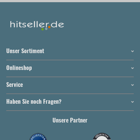
Unser Sortiment
Onlineshop
Service
Haben Sie noch Fragen?
Unsere Partner