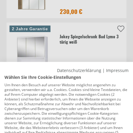
230,00 €
2 Jahre Garantie
Jokey Spiegelschrank Bad Lymo 3
türig weiß
25,99 €
Datenschutzerklärung
|
Impressum
Wählen Sie Ihre Cookie-Einstellungen
2 Jahre Garantie
Um Ihnen den Besuch auf unserer Website möglichst angenehm zu
gestalten, verwenden wir u.a. Cookies. Cookies sind kleine Textdateien, die
Jokey Spiegelschrank Viola
auf Ihrem Computer abgelegt werden. Die notwendigen Cookies (2
holzdekor weiß
Anbieter) sind hierbei erforderlich, um Ihnen die Webseite anzeigen zu
können, als Schutzmaßnahme zur Abwehr und Nachvollziehbarkeit bei
Cyberangriffen und Betrugsversuchen oder um den Warenkorb
zwischenzuspeichern. Die einwilligungspflichtigen Cookie-Kategorien
dienen zur Sammlung statistischer Informationen über die Nutzung
322,00 €
unserer Website, zur Ermöglichung diverser Funktionen auf unserer
Website, die das Websiteerlebnis verbessern (3 Anbieter) und um Ihnen
individuell auf Ihre Bedürfnisse abgestimmte Werbung anzuzeigen (5