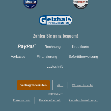
Zahlen Sie ganz bequem!
Rechnung
Kreditkarte
Vorkasse
Finanzierung
Sofortüberweisung
Lastschrift
AGB
Widerrufsrecht
Vertrag widerrufen
Impressum
Datenschutz
Barrierefreiheit
Cookie-Einstellungen