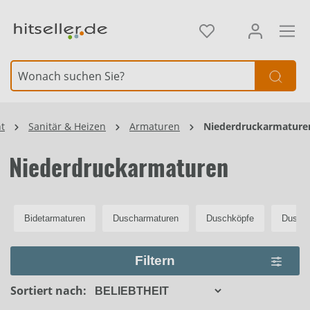
alt springen
Element überspringen
t
Sanitär & Heizen
Armaturen
Niederdruckarmature
Niederdruckarmaturen
Bidetarmaturen
Duscharmaturen
Duschköpfe
Dusch
Filtern
Sortiert nach: