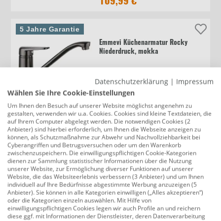
109,99 €
5 Jahre Garantie
Emmevi Küchenarmatur Rocky
Niederdruck, mokka
Datenschutzerklärung
|
Impressum
119,99 €
Wählen Sie Ihre Cookie-Einstellungen
Um Ihnen den Besuch auf unserer Website möglichst angenehm zu
gestalten, verwenden wir u.a. Cookies. Cookies sind kleine Textdateien, die
Versandkostenfrei
auf Ihrem Computer abgelegt werden. Die notwendigen Cookies (2
Anbieter) sind hierbei erforderlich, um Ihnen die Webseite anzeigen zu
Cornat Spültischarmatur Fabio
können, als Schutzmaßnahme zur Abwehr und Nachvollziehbarkeit bei
Niederdruck, verchromt, mit
Cyberangriffen und Betrugsversuchen oder um den Warenkorb
Handbrause
zwischenzuspeichern. Die einwilligungspflichtigen Cookie-Kategorien
dienen zur Sammlung statistischer Informationen über die Nutzung
unserer Website, zur Ermöglichung diverser Funktionen auf unserer
Website, die das Websiteerlebnis verbessern (3 Anbieter) und um Ihnen
68,99 €
individuell auf Ihre Bedürfnisse abgestimmte Werbung anzuzeigen (5
Anbieter). Sie können in alle Kategorien einwilligen („Alles akzeptieren“)
oder die Kategorien einzeln auswählen. Mit Hilfe von
einwilligungspflichtigen Cookies legen wir auch Profile an und reichern
Versandkostenfrei
diese ggf. mit Informationen der Dienstleister, deren Datenverarbeitung