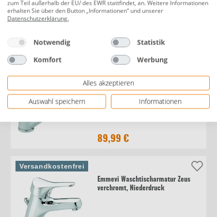
zum Teil außerhalb der EU/ des EWR stattfindet, an. Weitere Informationen
Grohe Küchenarmatur Get
erhalten Sie über den Button „Informationen“ und unserer
Niederdruck, chrom
Datenschutzerklärung
.
Notwendig
Statistik
144,00 €
Komfort
Werbung
Versandkostenfrei
Alles akzeptieren
Emmevi Küchenarmatur Alexa
Auswahl speichern
Informationen
Niederdruck, chrom, mit
herausziehbarer Brause
89,99 €
Versandkostenfrei
Emmevi Waschtischarmatur Zeus
verchromt, Niederdruck