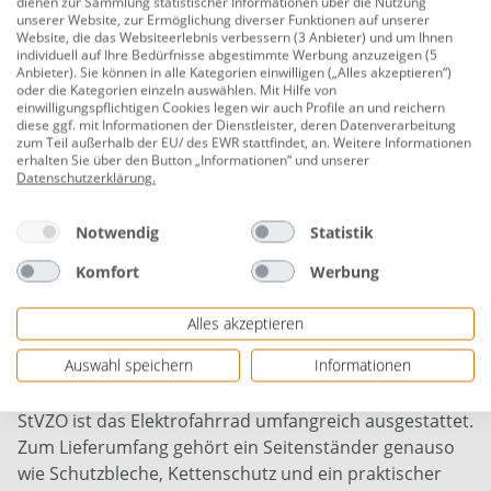
dienen zur Sammlung statistischer Informationen über die Nutzung
unserer Website, zur Ermöglichung diverser Funktionen auf unserer
von E-Bike Akkus kaum möglich. Unsere Angaben
Website, die das Websiteerlebnis verbessern (3 Anbieter) und um Ihnen
sollen daher als Richtwert verstanden werden.
individuell auf Ihre Bedürfnisse abgestimmte Werbung anzuzeigen (5
Anbieter). Sie können in alle Kategorien einwilligen („Alles akzeptieren“)
oder die Kategorien einzeln auswählen. Mit Hilfe von
Die Nabenschaltung mit 7 Gängen stellt jederzeit die
einwilligungspflichtigen Cookies legen wir auch Profile an und reichern
diese ggf. mit Informationen der Dienstleister, deren Datenverarbeitung
passende Übersetzung für die gefahrene Strecke
zum Teil außerhalb der EU/ des EWR stattfindet, an. Weitere Informationen
bereit. Die robusten Shimano Nexus Komponenten
erhalten Sie über den Button „Informationen“ und unserer
Datenschutzerklärung
.
benötigen wenig Wartung und dank gerade
gespannter Kette wird die Kraft aus dem Pedal optimal
Notwendig
Statistik
ans Ritzel übertragen. Auch eine Rücktrittbremse
gehört dazu. Zusätzlich wird das E Fahrrad von V-
Komfort
Werbung
Brakes an beiden Rädern gebremst. Das Hollandrad
fährt auf lauffreudigen Kenda Khan II Reifen mit 700c x
Alles akzeptieren
40c Größe und umlaufendem Reflexstreifen.
Auswahl speichern
Informationen
Neben der verkehrssicheren Beleuchtung gemäß
StVZO ist das Elektrofahrrad umfangreich ausgestattet.
Zum Lieferumfang gehört ein Seitenständer genauso
wie Schutzbleche, Kettenschutz und ein praktischer