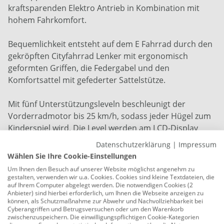
kraftsparenden Elektro Antrieb in Kombination mit
hohem Fahrkomfort.
Bequemlichkeit entsteht auf dem E Fahrrad durch den
gekröpften Cityfahrrad Lenker mit ergonomisch
geformten Griffen, die Federgabel und den
Komfortsattel mit gefederter Sattelstütze.
Mit fünf Unterstützungsleveln beschleunigt der
Vorderradmotor bis 25 km/h, sodass jeder Hügel zum
Kinderspiel wird. Die Level werden am LCD-Display
ausgewählt, das noch weitere relevante Fahrdaten
Datenschutzerklärung
|
Impressum
übermittelt. Der Akku, am Sitzrohr montiert,
Wählen Sie Ihre Cookie-Einstellungen
ermöglicht dank 536 Wh Kapazität eine Reichweite
Um Ihnen den Besuch auf unserer Website möglichst angenehm zu
zwischen 30 und 115 km. Da neben dem
gestalten, verwenden wir u.a. Cookies. Cookies sind kleine Textdateien, die
auf Ihrem Computer abgelegt werden. Die notwendigen Cookies (2
Gesamtgewicht auch das gewählte
Anbieter) sind hierbei erforderlich, um Ihnen die Webseite anzeigen zu
Unterstützungslevel, die Geländebedingungen und
können, als Schutzmaßnahme zur Abwehr und Nachvollziehbarkeit bei
Cyberangriffen und Betrugsversuchen oder um den Warenkorb
Wetterverhältnisse wie beispielsweise Gegenwind
zwischenzuspeichern. Die einwilligungspflichtigen Cookie-Kategorien
Einfluss nehmen, ist eine exakte Angabe der Reichweite