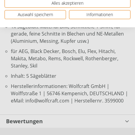
1x Sägeblatt Material BiM, Schnitttiefe 2-8mm, für
Alles akzeptieren
feine Bündigschnitte in NE-Metallen (Aluminium,
Auswahl speichern
Informationen
Messing, Kupfer usw.) und Gussrohren
1x Sägeblatt Material BiM, Schnittiefe 1-3mm, für
gerade, feine Schnitte in Blechen und NE-Metallen
(Aluminium, Messing, Kupfer usw.)
für AEG, Black Decker, Bosch, Elu, Flex, Hitachi,
Makita, Metabo, Rems, Rockwell, Rothenberger,
Stanley, Skil
Inhalt: 5 Sägeblätter
Herstellerinformationen: Wolfcraft GmbH |
Wolffstraße 1 | 56746 Kempenich, DEUTSCHLAND |
eMail: info@wolfcraft.com | Herstellernr. 3599000
Bewertungen