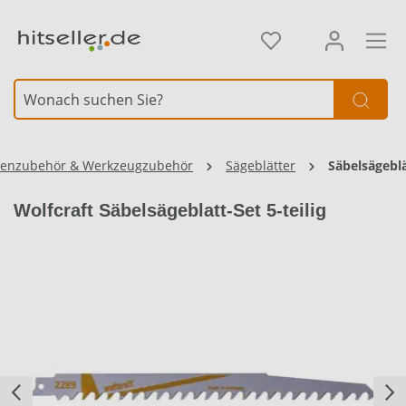
alt springen
Element überspringen
enzubehör & Werkzeugzubehör
Sägeblätter
Säbelsägebl
Wolfcraft Säbelsägeblatt-Set 5-teilig