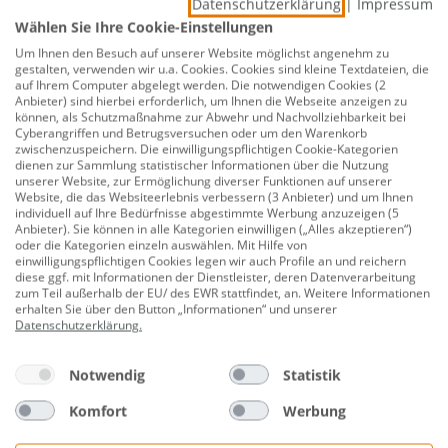
Datenschutzerklärung
|
Impressum
Wählen Sie Ihre Cookie-Einstellungen
12,99 €
8,89 €
Um Ihnen den Besuch auf unserer Website möglichst angenehm zu
gestalten, verwenden wir u.a. Cookies. Cookies sind kleine Textdateien, die
auf Ihrem Computer abgelegt werden. Die notwendigen Cookies (2
Beschreibung
Anbieter) sind hierbei erforderlich, um Ihnen die Webseite anzeigen zu
können, als Schutzmaßnahme zur Abwehr und Nachvollziehbarkeit bei
Cyberangriffen und Betrugsversuchen oder um den Warenkorb
Wolfcraft Säbelsägeblatt-Set 5-teilig
zwischenzuspeichern. Die einwilligungspflichtigen Cookie-Kategorien
dienen zur Sammlung statistischer Informationen über die Nutzung
Produktnummer:
0761100186
unserer Website, zur Ermöglichung diverser Funktionen auf unserer
Website, die das Websiteerlebnis verbessern (3 Anbieter) und um Ihnen
1x Sägeblatt Material CV Schnittiefe 5-100mm, feine
individuell auf Ihre Bedürfnisse abgestimmte Werbung anzuzeigen (5
Anbieter). Sie können in alle Kategorien einwilligen („Alles akzeptieren“)
Schnitte in Holz und NE-Metallensehr grober Schnitt
oder die Kategorien einzeln auswählen. Mit Hilfe von
Holz
einwilligungspflichtigen Cookies legen wir auch Profile an und reichern
diese ggf. mit Informationen der Dienstleister, deren Datenverarbeitung
1x Sägeblatt Material: CV Schnittiefe 10-180mm für
zum Teil außerhalb der EU/ des EWR stattfindet, an. Weitere Informationen
erhalten Sie über den Button „Informationen“ und unserer
schnelle, grobe Schitte in Holzblaken und Grünholz
Datenschutzerklärung
.
(Baumschnitte)
1x Sägeblatt Material:CV, Schnitttiefe 20-190mm für
Notwendig
Statistik
schnelle,sehr grobe Schnitte in Weichholz und
Komfort
Werbung
Grünholz (Baumschnitte)