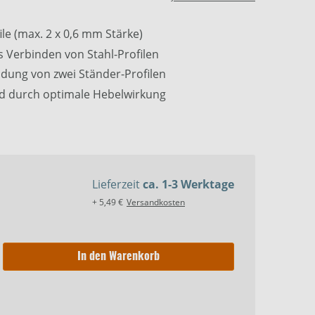
o sehen zu können, müssen die
ile (max. 2 x 0,6 mm Stärke)
zeptiert werden:
Ich stimme zu
.
s Verbinden von Stahl-Profilen
dung von zwei Ständer-Profilen
d durch optimale Hebelwirkung
Lieferzeit
ca. 1-3 Werktage
+ 5,49 €
Versandkosten
In den Warenkorb