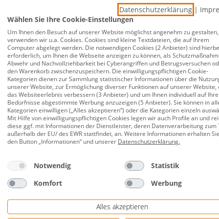
Wolfcraft Handschleifer 115
Datenschutzerklärung
|
Impr
x 280 mm
Wählen Sie Ihre Cookie-Einstellungen
Um Ihnen den Besuch auf unserer Website möglichst angenehm zu gestalten,
verwenden wir u.a. Cookies. Cookies sind kleine Textdateien, die auf Ihrem
Computer abgelegt werden. Die notwendigen Cookies (2 Anbieter) sind hierbe
12,89 €
erforderlich, um Ihnen die Webseite anzeigen zu können, als Schutzmaßnahm
Abwehr und Nachvollziehbarkeit bei Cyberangriffen und Betrugsversuchen o
den Warenkorb zwischenzuspeichern. Die einwilligungspflichtigen Cookie-
Kategorien dienen zur Sammlung statistischer Informationen über die Nutzun
unserer Website, zur Ermöglichung diverser Funktionen auf unserer Website, 
Beschreibung
Bewertungen
das Websiteerlebnis verbessern (3 Anbieter) und um Ihnen individuell auf Ihre
Bedürfnisse abgestimmte Werbung anzuzeigen (5 Anbieter). Sie können in all
Kategorien einwilligen („Alles akzeptieren“) oder die Kategorien einzeln ausw
Mit Hilfe von einwilligungspflichtigen Cookies legen wir auch Profile an und re
diese ggf. mit Informationen der Dienstleister, deren Datenverarbeitung zum 
Wolfcraft Profil-Verbindungszange
außerhalb der EU/ des EWR stattfindet, an. Weitere Informationen erhalten Si
den Button „Informationen“ und unserer
Datenschutzerklärung
.
Produktnummer:
0760301283
für C- und U-Metallprofile (max. 2 x 0,6 mm Stärk
Notwendig
Statistik
schnelles und einfaches Verbinden von Stahl-Pro
Komfort
Werbung
zur dauerhaften Verbindung von zwei Ständer-Pr
Alles akzeptieren
minimaler Kraftaufwand durch optimale Hebelw