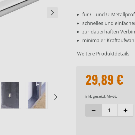
Um das YouTube-Vide
für C- und U-Metallprof
Komfort-Cookies ak
schnelles und einfache
zur dauerhaften Verbin
minimaler Kraftaufwan
Weitere Produktdetails
29,89 €
inkl. gesetzl. MwSt.