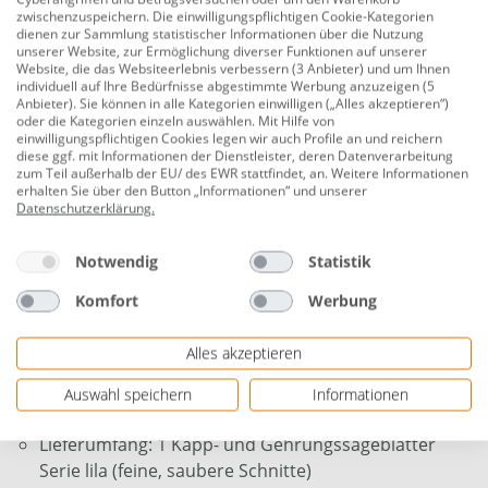
nach Rockwell: HRC 40-44
zwischenzuspeichern. Die einwilligungspflichtigen Cookie-Kategorien
dienen zur Sammlung statistischer Informationen über die Nutzung
diamantgeschliffenes HM-Sägeblatt mit
unserer Website, zur Ermöglichung diverser Funktionen auf unserer
Trapezflachzahnverzahnung und hoher Zähnezahl
Website, die das Websiteerlebnis verbessern (3 Anbieter) und um Ihnen
individuell auf Ihre Bedürfnisse abgestimmte Werbung anzuzeigen (5
Anbieter). Sie können in alle Kategorien einwilligen („Alles akzeptieren“)
für Präzisionsschnitte durch Holz, Holz mit Nägeln,
oder die Kategorien einzeln auswählen. Mit Hilfe von
Kunststoffe, dünnwandige Stahlprofile, NE-Metalle
einwilligungspflichtigen Cookies legen wir auch Profile an und reichern
diese ggf. mit Informationen der Dienstleister, deren Datenverarbeitung
hohe Standzeit und feine, saubere Schnitte
zum Teil außerhalb der EU/ des EWR stattfindet, an. Weitere Informationen
erhalten Sie über den Button „Informationen“ und unserer
Werkstoff: HM-bestückt
Datenschutzerklärung
.
Zahnform(en): Trapezflachzahn mit negativem
Notwendig
Statistik
Spanwinkel
Komfort
Werbung
Schnittgüte: feine, saubere Schnitte
Gemäß der Norm: DIN EN 847-1
Alles akzeptieren
weitere Produktspezifikation: Oberfläche blank
Auswahl speichern
Informationen
poliert
Lieferumfang: 1 Kapp- und Gehrungssägeblätter
Serie lila (feine, saubere Schnitte)