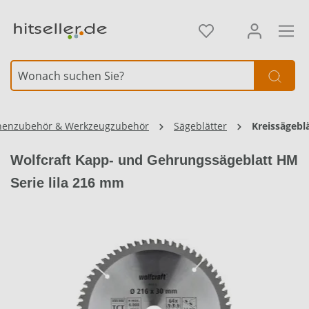
alt springen
nenzubehör & Werkzeugzubehör
Sägeblätter
Kreissägebl
Wolfcraft Kapp- und Gehrungssägeblatt HM
Serie lila 216 mm