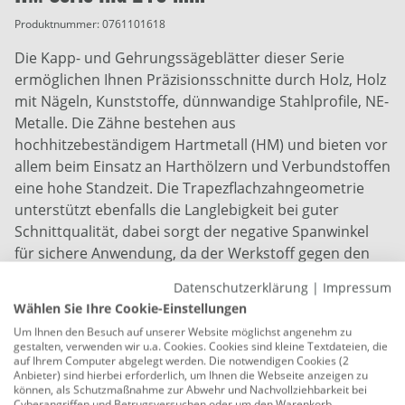
Produktnummer:
0761101618
Die Kapp- und Gehrungssägeblätter dieser Serie
ermöglichen Ihnen Präzisionsschnitte durch Holz, Holz
mit Nägeln, Kunststoffe, dünnwandige Stahlprofile, NE-
Metalle. Die Zähne bestehen aus
hochhitzebeständigem Hartmetall (HM) und bieten vor
allem beim Einsatz an Harthölzern und Verbundstoffen
eine hohe Standzeit. Die Trapezflachzahngeometrie
unterstützt ebenfalls die Langlebigkeit bei guter
Schnittqualität, dabei sorgt der negative Spanwinkel
für sichere Anwendung, da der Werkstoff gegen den
Anschlag gedrückt wird. Dank der hohen Zähnezahl
Datenschutzerklärung
|
Impressum
erzielen Sie feine, saubere Schnitte. Harte Werkstoffe
Wählen Sie Ihre Cookie-Einstellungen
und Holz mit Nägeln oder anderen Fremdkörpern
Um Ihnen den Besuch auf unserer Website möglichst angenehm zu
meistern Sie mit diesen Blättern souverän. Optisch
gestalten, verwenden wir u.a. Cookies. Cookies sind kleine Textdateien, die
überzeugen die Blätter mit einer blankgeschliffenen
auf Ihrem Computer abgelegt werden. Die notwendigen Cookies (2
Anbieter) sind hierbei erforderlich, um Ihnen die Webseite anzeigen zu
Oberfläche. diamantgeschliffen Stammblatt Härte
können, als Schutzmaßnahme zur Abwehr und Nachvollziehbarkeit bei
Cyberangriffen und Betrugsversuchen oder um den Warenkorb